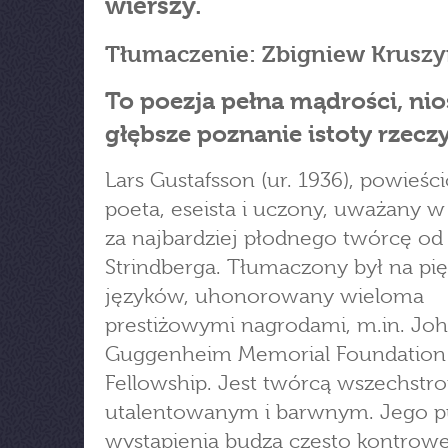
wierszy.
Tłumaczenie: Zbigniew Kruszy
To poezja pełna mądrości, ni
głębsze poznanie istoty rzecz
Lars Gustafsson (ur. 1936), powieści
poeta, eseista i uczony, uważany w
za najbardziej płodnego twórcę o
Strindberga. Tłumaczony był na pię
języków, uhonorowany wieloma
prestiżowymi nagrodami, m.in. Jo
Guggenheim Memorial Foundation
Fellowship. Jest twórcą wszechstr
utalentowanym i barwnym. Jego p
wystąpienia budzą często kontrowe