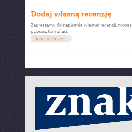
Dodaj własną recenzję
Zapraszamy do napisania własnej recenzji, możes
poprzez formularz.