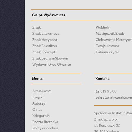
Grupa Wydawnicza:
Znak
Woblink
Znak Literanova
Miesięcznik Znak
Znak Horyzont
Ciekawostki Historyc
Znak Emotikon
Twoja Historia
Znak Koncept
Lubimy czytać
Znak JednymSłowem
Wydawnictwo Otwarte
Menu:
Kontakt:
Aktualności
12 619 95 00
Książki
sekretariat@znak.com
Autorzy
O nas
Społeczny Instytut W
Księgarnia
Znak Sp. z o.o.,
Poczta literacka
ul. Kościuszki 37,
Polityka cookies
30-105 Kraków