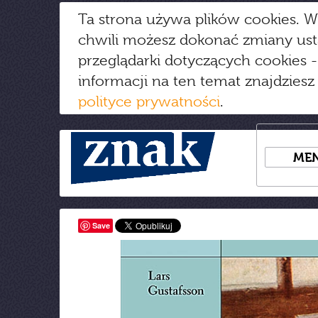
Ta strona używa plików cookies. W
chwili możesz dokonać zmiany us
przeglądarki dotyczących cookies
-
informacji na ten temat znajdziesz
polityce prywatności
.
ME
Save