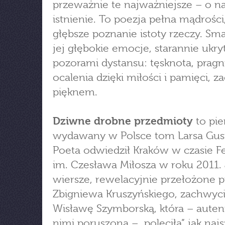
przeważnie te najważniejsze – o n
istnienie. To poezja pełna mądrości
głębsze poznanie istoty rzeczy. Sm
jej głębokie emocje, starannie ukry
pozorami dystansu: tęsknota, pragn
ocalenia dzięki miłości i pamięci, 
pięknem.
Dziwne drobne przedmioty
to pie
wydawany w Polsce tom Larsa Gust
Poeta odwiedził Kraków w czasie F
im. Czesława Miłosza w roku 2011.
wiersze, rewelacyjnie przełożone p
Zbigniewa Kruszyńskiego, zachwyci
Wisławę Szymborską, która – auten
nimi poruszona – „poleciła” jak najs