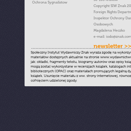
Ochrona Sygnalistow
Copyright SIW Znak 2
Foreign Rights Depart
Inspektor Ochrony Da
Osobowych
Magdalena Heczko
e-mail:
iodo@znak.com
newsletter >
Społeczny Instytut Wydawniczy Znak wyraża zgodę na wykorzy
materiałów dostępnych aktualnie na stronie www.wydawnictwoz
jak: okładki, fragmenty tekstu, biogramy autorów oraz opisy ksią
mogą zostać wykorzystane w recenzjach książek, katalogach i
bibliotecznych (OPAC) oraz materiałach promujących legalną dy
książek. Usunięcie materiału z ww. strony internetowej, równoz
cofnięciem udzielonej zgody.