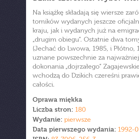
Na książkę składają się wiersze za
tomików wydanych jeszcze oficjal
kraju, jak i wydanych już na emigrac
„drugim obiegu”. Ostatnie dwa tom
(Jechać do Lwowa, 1985, i Płótno, 
uznane powszechnie za najważniej
dokonania „dojrzałego” Zagajewski
wchodzą do Dzikich czereśni praw
całości.
Oprawa miękka
Liczba stron:
180
Wydanie:
pierwsze
Data pierwszego wydania:
1992-0