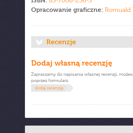
ISBN:
83-7006-256-3
Opracowanie graficzne:
Romuald 
Recenzje
Dodaj własną recenzję
Zapraszamy do napisania własnej recenzji, możes
poprzez formularz.