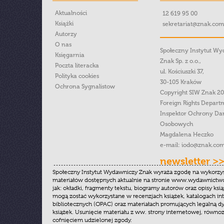
Aktualności
12 619 95 00
Książki
sekretariat@znak.com
Autorzy
O nas
Społeczny Instytut W
Księgarnia
Znak Sp. z o.o.,
Poczta literacka
ul. Kościuszki 37,
Polityka cookies
30-105 Kraków
Ochrona Sygnalistow
Copyright SIW Znak 2
Foreign Rights Depart
Inspektor Ochrony Da
Osobowych
Magdalena Heczko
e-mail:
iodo@znak.com
newsletter >
Społeczny Instytut Wydawniczy Znak wyraża zgodę na wykorzy
materiałów dostępnych aktualnie na stronie www.wydawnictwoz
jak: okładki, fragmenty tekstu, biogramy autorów oraz opisy ksią
mogą zostać wykorzystane w recenzjach książek, katalogach i
bibliotecznych (OPAC) oraz materiałach promujących legalną dy
książek. Usunięcie materiału z ww. strony internetowej, równoz
cofnięciem udzielonej zgody.