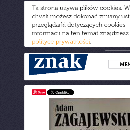
Ta strona używa plików cookies. W
chwili możesz dokonać zmiany us
przeglądarki dotyczących cookies
-
informacji na ten temat znajdziesz
polityce prywatności
.
ME
Save