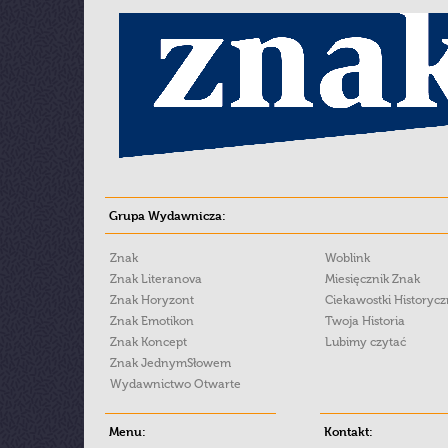
Grupa Wydawnicza:
Znak
Woblink
Znak Literanova
Miesięcznik Znak
Znak Horyzont
Ciekawostki Historyc
Znak Emotikon
Twoja Historia
Znak Koncept
Lubimy czytać
Znak JednymSłowem
Wydawnictwo Otwarte
Menu:
Kontakt: