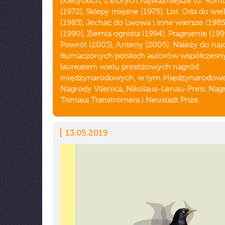
poetyckich, z których najważniejsze to: Kom
(1972), Sklepy mięsne (1975), List. Oda do wie
(1983), Jechać do Lwowa i inne wiersze (1985
(1990), Ziemia ognista (1994), Pragnienie (199
Powrót (2003), Anteny (2005). Należy do najc
tłumaczonych polskich autorów współczesny
laureatem wielu prestiżowych nagród
międzynarodowych, w tym Międzynarodowe
Nagrody Vilenica, Nikolaus-Lenau-Preis, Nag
Tomasa Tranströmera i Neustadt Prize.
13.05.2019