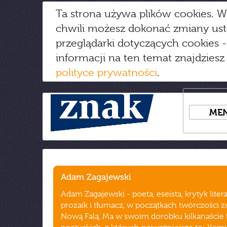
Ta strona używa plików cookies. W
chwili możesz dokonać zmiany us
przeglądarki dotyczących cookies
-
informacji na ten temat znajdziesz
polityce prywatności
.
ME
Adam Zagajewski
Adam Zagajewski - poeta, eseista, krytyk litera
prozaik i tłumacz, w początkach twórczości 
Nową Falą. Ma w swoim dorobku kilkanaści