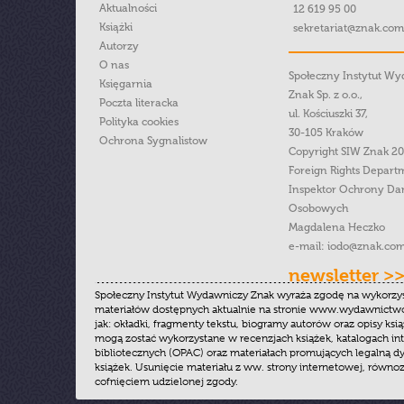
Aktualności
12 619 95 00
Książki
sekretariat@znak.com
Autorzy
O nas
Społeczny Instytut W
Księgarnia
Znak Sp. z o.o.,
Poczta literacka
ul. Kościuszki 37,
Polityka cookies
30-105 Kraków
Ochrona Sygnalistow
Copyright SIW Znak 2
Foreign Rights Depart
Inspektor Ochrony Da
Osobowych
Magdalena Heczko
e-mail:
iodo@znak.com
newsletter >
Społeczny Instytut Wydawniczy Znak wyraża zgodę na wykorzy
materiałów dostępnych aktualnie na stronie www.wydawnictwoz
jak: okładki, fragmenty tekstu, biogramy autorów oraz opisy ksią
mogą zostać wykorzystane w recenzjach książek, katalogach i
bibliotecznych (OPAC) oraz materiałach promujących legalną dy
książek. Usunięcie materiału z ww. strony internetowej, równoz
cofnięciem udzielonej zgody.