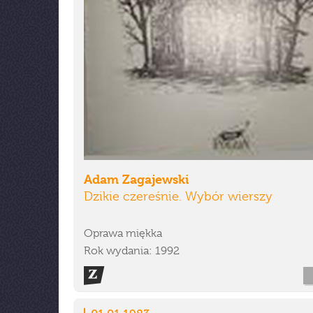
Adam Zagajewski
Dzikie czereśnie. Wybór wierszy
Oprawa miękka
Rok wydania: 1992