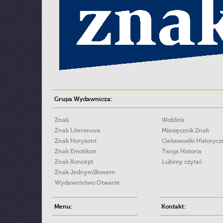
Grupa Wydawnicza:
Znak
Woblink
Znak Literanova
Miesięcznik Znak
Znak Horyzont
Ciekawostki Historyc
Znak Emotikon
Twoja Historia
Znak Koncept
Lubimy czytać
Znak JednymSłowem
Wydawnictwo Otwarte
Menu:
Kontakt: