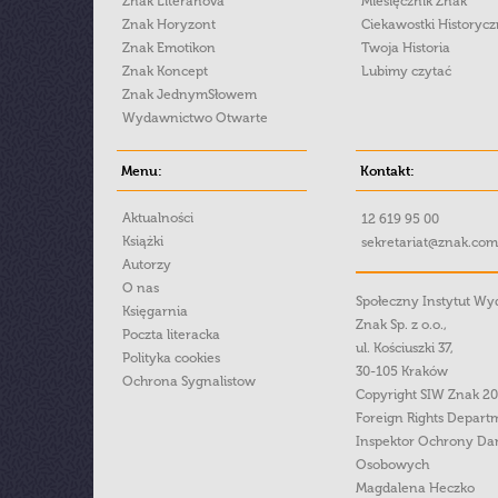
Znak Literanova
Miesięcznik Znak
Znak Horyzont
Ciekawostki Historyc
Znak Emotikon
Twoja Historia
Znak Koncept
Lubimy czytać
Znak JednymSłowem
Wydawnictwo Otwarte
Menu:
Kontakt:
Aktualności
12 619 95 00
Książki
sekretariat@znak.com
Autorzy
O nas
Społeczny Instytut W
Księgarnia
Znak Sp. z o.o.,
Poczta literacka
ul. Kościuszki 37,
Polityka cookies
30-105 Kraków
Ochrona Sygnalistow
Copyright SIW Znak 2
Foreign Rights Depart
Inspektor Ochrony Da
Osobowych
Magdalena Heczko