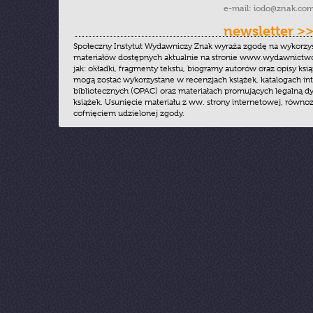
e-mail:
iodo@znak.com
newsletter >
Społeczny Instytut Wydawniczy Znak wyraża zgodę na wykorzy
materiałów dostępnych aktualnie na stronie www.wydawnictwoz
jak: okładki, fragmenty tekstu, biogramy autorów oraz opisy ksią
mogą zostać wykorzystane w recenzjach książek, katalogach i
bibliotecznych (OPAC) oraz materiałach promujących legalną dy
książek. Usunięcie materiału z ww. strony internetowej, równoz
cofnięciem udzielonej zgody.