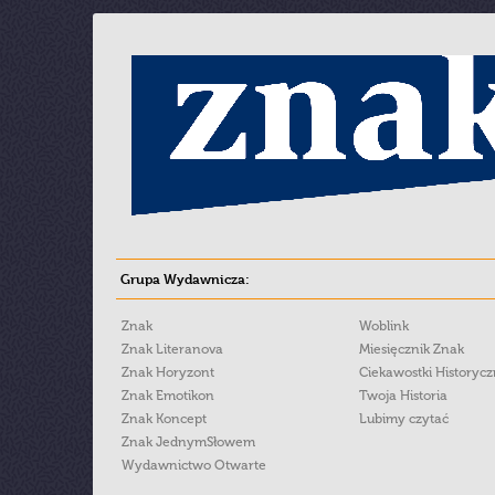
Grupa Wydawnicza:
Znak
Woblink
Znak Literanova
Miesięcznik Znak
Znak Horyzont
Ciekawostki Historyc
Znak Emotikon
Twoja Historia
Znak Koncept
Lubimy czytać
Znak JednymSłowem
Wydawnictwo Otwarte