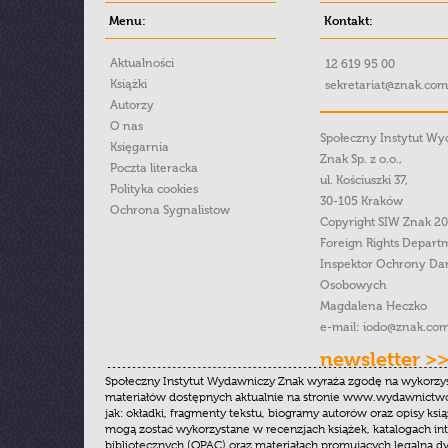
Menu:
Kontakt:
Aktualności
12 619 95 00
Książki
sekretariat@znak.com
Autorzy
O nas
Społeczny Instytut W
Księgarnia
Znak Sp. z o.o.,
Poczta literacka
ul. Kościuszki 37,
Polityka cookies
30-105 Kraków
Ochrona Sygnalistow
Copyright SIW Znak 2
Foreign Rights Depart
Inspektor Ochrony Da
Osobowych
Magdalena Heczko
e-mail:
iodo@znak.com
newsletter >
Społeczny Instytut Wydawniczy Znak wyraża zgodę na wykorzy
materiałów dostępnych aktualnie na stronie www.wydawnictwoz
jak: okładki, fragmenty tekstu, biogramy autorów oraz opisy ksią
mogą zostać wykorzystane w recenzjach książek, katalogach i
bibliotecznych (OPAC) oraz materiałach promujących legalną dy