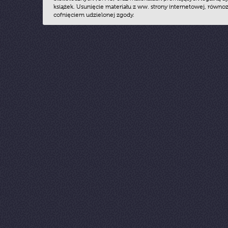
książek. Usunięcie materiału z ww. strony internetowej, równoz
cofnięciem udzielonej zgody.