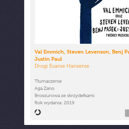
Val Emmich, Steven Levenson, Benj P
Justin Paul
Drogi Evanie Hansenie
Tłumaczenie
Aga Zano
Broszurowa ze skrzydełkami
Rok wydania: 2019