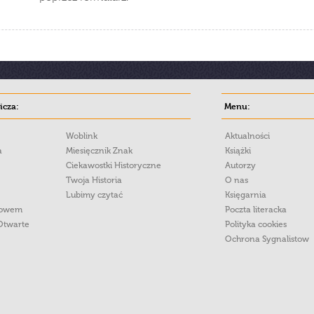
cza:
Menu:
Woblink
Aktualności
a
Miesięcznik Znak
Książki
Ciekawostki Historyczne
Autorzy
Twoja Historia
O nas
Lubimy czytać
Księgarnia
łowem
Poczta literacka
Otwarte
Polityka cookies
Ochrona Sygnalistow