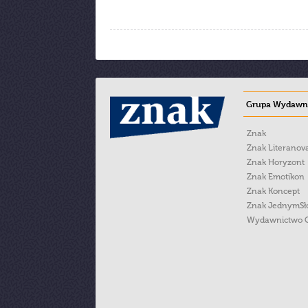
Grupa Wydawni
Znak
Znak Literanov
Znak Horyzont
Znak Emotikon
Znak Koncept
Znak JednymS
Wydawnictwo 