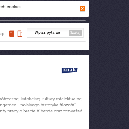
ych cookies
Szukaj
up:
czesnej katolickiej kultury intelektualnej
ngarden - polskiego historyka filozofii”.
enty pracy o bracie Albercie oraz rozważań