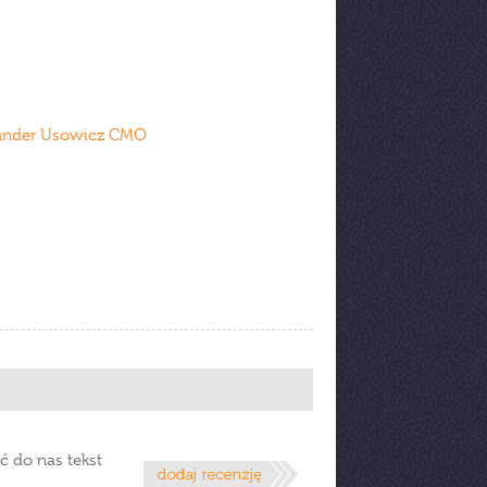
ksander Usowicz CMO
ć do nas tekst