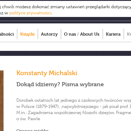
ej chwili możesz dokonać zmiany ustawień przeglądarki dotycząc
esz w
polityce prywatności
.
alności
Książki
Autorzy
O nas
/
About Us
Kariera
K
Konstanty Michalski
Dokąd idziemy? Pisma wybrane
Dorobek ostatnich lat jednego z czołowych twórców współ
w Polsce (1879-1947), „najwybitniejszego - jak pisał prof. I
M.in.: Zagadnienia współczesnej filozofii dziejów. Fragm
o św. Pawle.
Oprawa miękka