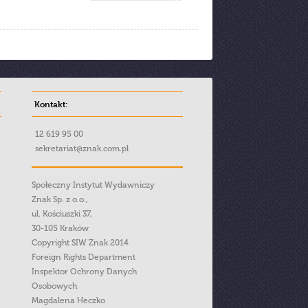
Kontakt:
12 619 95 00
sekretariat@znak.com.pl
Społeczny Instytut Wydawniczy
Znak Sp. z o.o.,
ul. Kościuszki 37,
30-105 Kraków
Copyright SIW Znak 2014
Foreign Rights Department
Inspektor Ochrony Danych
Osobowych
Magdalena Heczko