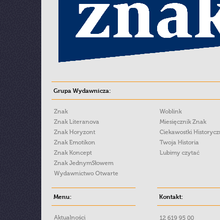
Grupa Wydawnicza:
Znak
Woblink
Znak Literanova
Miesięcznik Znak
Znak Horyzont
Ciekawostki Historyc
Znak Emotikon
Twoja Historia
Znak Koncept
Lubimy czytać
Znak JednymSłowem
Wydawnictwo Otwarte
Menu:
Kontakt:
Aktualności
12 619 95 00