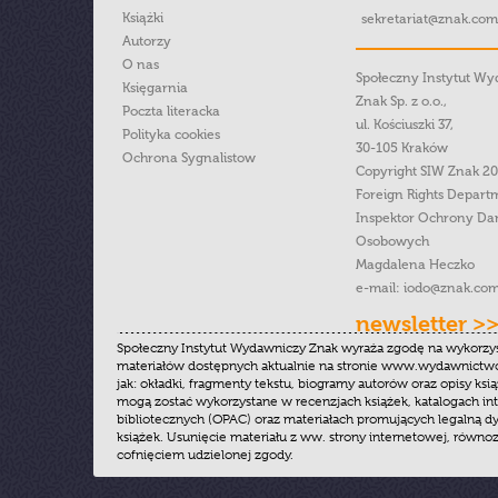
Książki
sekretariat@znak.com
Autorzy
O nas
Społeczny Instytut W
Księgarnia
Znak Sp. z o.o.,
Poczta literacka
ul. Kościuszki 37,
Polityka cookies
30-105 Kraków
Ochrona Sygnalistow
Copyright SIW Znak 2
Foreign Rights Depart
Inspektor Ochrony Da
Osobowych
Magdalena Heczko
e-mail:
iodo@znak.com
newsletter >
Społeczny Instytut Wydawniczy Znak wyraża zgodę na wykorzy
materiałów dostępnych aktualnie na stronie www.wydawnictwoz
jak: okładki, fragmenty tekstu, biogramy autorów oraz opisy ksią
mogą zostać wykorzystane w recenzjach książek, katalogach i
bibliotecznych (OPAC) oraz materiałach promujących legalną dy
książek. Usunięcie materiału z ww. strony internetowej, równoz
cofnięciem udzielonej zgody.