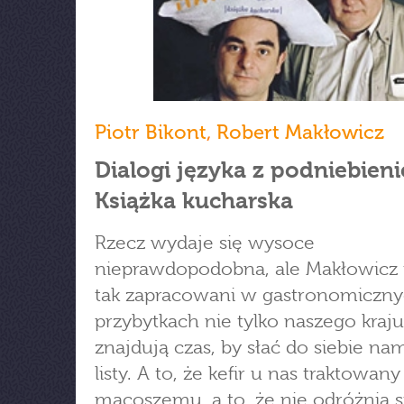
Piotr Bikont
,
Robert Makłowicz
Dialogi języka z podniebien
Książka kucharska
Rzecz wydaje się wysoce
nieprawdopodobna, ale Makłowicz i
tak zapracowani w gastronomiczn
przybytkach nie tylko naszego kraju
znajdują czas, by słać do siebie na
listy. A to, że kefir u nas traktowany
macoszemu, a to, że nie odróżnia s