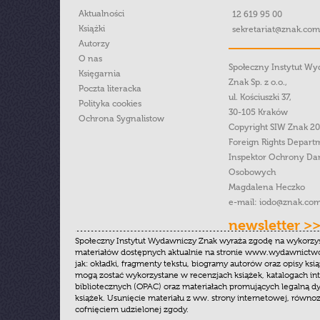
Aktualności
12 619 95 00
Książki
sekretariat@znak.com
Autorzy
O nas
Społeczny Instytut W
Księgarnia
Znak Sp. z o.o.,
Poczta literacka
ul. Kościuszki 37,
Polityka cookies
30-105 Kraków
Ochrona Sygnalistow
Copyright SIW Znak 2
Foreign Rights Depart
Inspektor Ochrony Da
Osobowych
Magdalena Heczko
e-mail:
iodo@znak.com
newsletter >
Społeczny Instytut Wydawniczy Znak wyraża zgodę na wykorzy
materiałów dostępnych aktualnie na stronie www.wydawnictwoz
jak: okładki, fragmenty tekstu, biogramy autorów oraz opisy ksią
mogą zostać wykorzystane w recenzjach książek, katalogach i
bibliotecznych (OPAC) oraz materiałach promujących legalną dy
książek. Usunięcie materiału z ww. strony internetowej, równoz
cofnięciem udzielonej zgody.