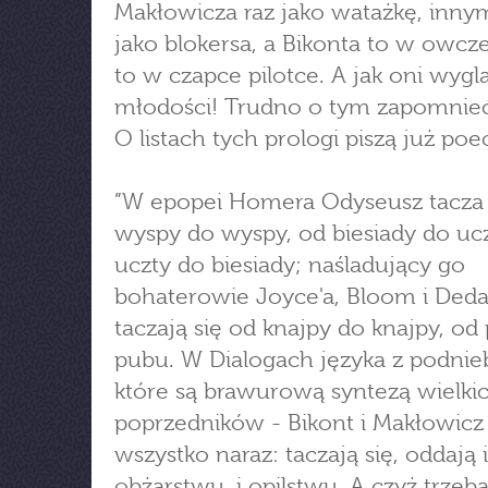
Makłowicza raz jako watażkę, inn
jako blokersa, a Bikonta to w owcze
to w czapce pilotce. A jak oni wygl
młodości! Trudno o tym zapomnieć
O listach tych prologi piszą już poec
”W epopei Homera Odyseusz tacza 
wyspy do wyspy, od biesiady do ucz
uczty do biesiady; naśladujący go
bohaterowie Joyce'a, Bloom i Deda
taczają się od knajpy do knajpy, od
pubu. W Dialogach języka z podnie
które są brawurową syntezą wielki
poprzedników - Bikont i Makłowicz 
wszystko naraz: taczają się, oddają i
obżarstwu, i opilstwu. A czyż trzeb