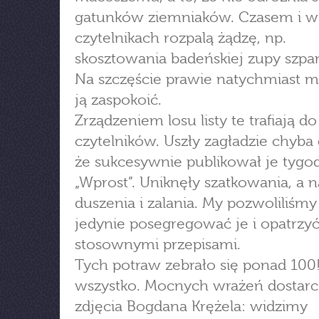
gatunków ziemniaków. Czasem i w
czytelnikach rozpalą żądzę, np.
skosztowania badeńskiej zupy szpa
Na szczęście prawie natychmiast
ją zaspokoić.
Zrządzeniem losu listy te trafiają do
czytelników. Uszły zagładzie chyba 
że sukcesywnie publikował je tygo
„Wprost”. Uniknęły szatkowania, a 
duszenia i zalania. My pozwoliliśmy
jedynie posegregować je i opatrzy
stosownymi przepisami.
Tych potraw zebrało się ponad 100! 
wszystko. Mocnych wrażeń dostarc
zdjęcia Bogdana Krężela: widzimy