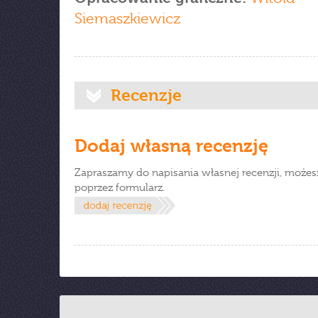
Siemaszkiewicz
Recenzje
Dodaj własną recenzję
Zapraszamy do napisania własnej recenzji, możes
poprzez formularz.