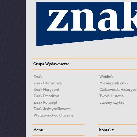
Grupa Wydawnicza:
Znak
Woblink
Znak Literanova
Miesięcznik Znak
Znak Horyzont
Ciekawostki Historyc
Znak Emotikon
Twoja Historia
Znak Koncept
Lubimy czytać
Znak JednymSłowem
Wydawnictwo Otwarte
Menu:
Kontakt: