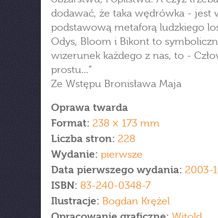
dodawać, że taka wędrówka - jest 
podstawową metaforą ludzkiego los
Odys, Bloom i Bikont to symbolicz
wizerunek każdego z nas, to - Czło
prostu...”
Ze Wstępu Bronisława Maja
Oprawa twarda
Format:
238 × 173 mm
Liczba stron:
228
Wydanie:
pierwsze
Data pierwszego wydania:
2003-1
ISBN:
83-240-0348-7
Ilustracje:
Bogdan Krężel
Opracowanie graficzne:
Witold