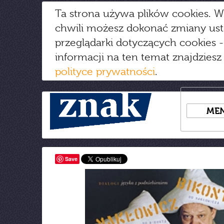
Ta strona używa plików cookies. W
chwili możesz dokonać zmiany us
przeglądarki dotyczących cookies
-
informacji na ten temat znajdziesz
polityce prywatności
.
ME
Save