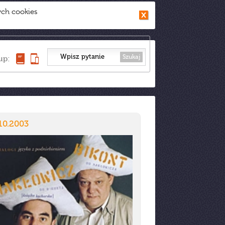
ych cookies
Szukaj
up:
10.2003