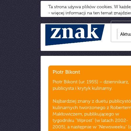
Ta strona używa plików cookies. W każd
- więcej informacji na ten temat znajdzi
Aktu
Piotr Bikont
Piotr Bikont (ur. 1955) – dziennikarz,
publicysta i krytyk kulinarny.
Najbardziej znany z duetu publicyst
kulinarnych tworzonego z Roberte
Makłowiczem, publikującego w
tygodniku "Wprost" (w latach 2002-
2005), a następnie w "Newsweeku" (