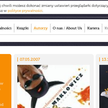
ej chwili możesz dokonać zmiany ustawień przeglądarki dotycząc
esz w
polityce prywatności
.
alności
Książki
Autorzy
O nas
/
About Us
Kariera
K
07.05.2007
13.
ów
m
od