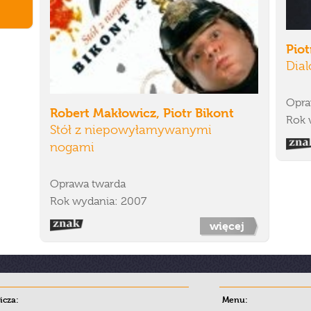
Piot
Dial
Opra
Robert Makłowicz, Piotr Bikont
Rok 
Stół z niepowyłamywanymi
nogami
Oprawa twarda
Rok wydania: 2007
więcej
cza:
Menu: