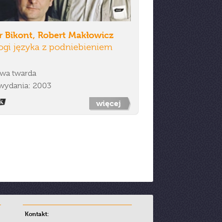
r Bikont, Robert Makłowicz
ogi języka z podniebieniem
wa twarda
wydania: 2003
więcej
Kontakt: