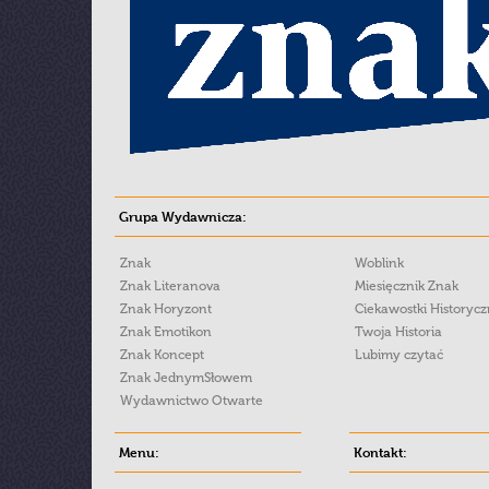
Grupa Wydawnicza:
Znak
Woblink
Znak Literanova
Miesięcznik Znak
Znak Horyzont
Ciekawostki Historyc
Znak Emotikon
Twoja Historia
Znak Koncept
Lubimy czytać
Znak JednymSłowem
Wydawnictwo Otwarte
Menu:
Kontakt: