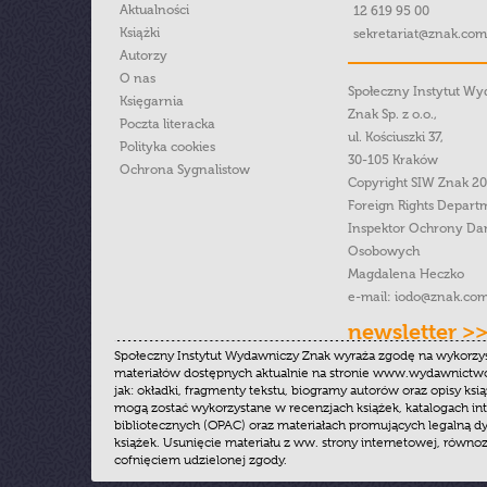
Aktualności
12 619 95 00
Książki
sekretariat@znak.com
Autorzy
O nas
Społeczny Instytut W
Księgarnia
Znak Sp. z o.o.,
Poczta literacka
ul. Kościuszki 37,
Polityka cookies
30-105 Kraków
Ochrona Sygnalistow
Copyright SIW Znak 2
Foreign Rights Depart
Inspektor Ochrony Da
Osobowych
Magdalena Heczko
e-mail:
iodo@znak.com
newsletter >
Społeczny Instytut Wydawniczy Znak wyraża zgodę na wykorzy
materiałów dostępnych aktualnie na stronie www.wydawnictwoz
jak: okładki, fragmenty tekstu, biogramy autorów oraz opisy ksią
mogą zostać wykorzystane w recenzjach książek, katalogach i
bibliotecznych (OPAC) oraz materiałach promujących legalną dy
książek. Usunięcie materiału z ww. strony internetowej, równoz
cofnięciem udzielonej zgody.