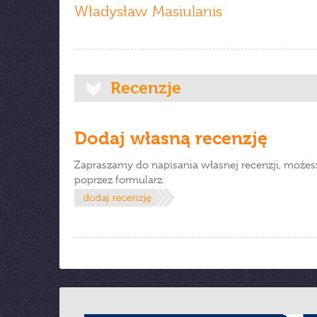
Władysław Masiulanis
Recenzje
Dodaj własną recenzję
Zapraszamy do napisania własnej recenzji, możes
poprzez formularz.