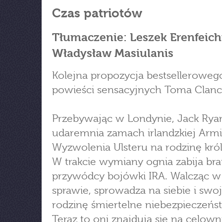
Czas patriotów
Tłumaczenie: Leszek Erenfeicht
Władysław Masiulanis
Kolejna propozycja bestselleroweg
powieści sensacyjnych Toma Clanc
Przebywając w Londynie, Jack Rya
udaremnia zamach irlandzkiej Armi
Wyzwolenia Ulsteru na rodzinę kró
W trakcie wymiany ognia zabija bra
przywódcy bojówki IRA. Walcząc w 
sprawie, sprowadza na siebie i swo
rodzinę śmiertelne niebezpieczeńs
Teraz to oni znajdują się na celown