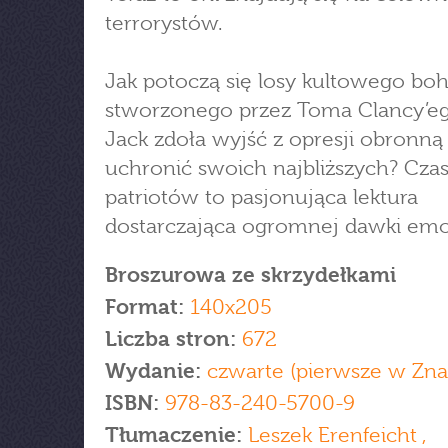
terrorystów.
Jak potoczą się losy kultowego boh
stworzonego przez Toma Clancy’e
Jack zdoła wyjść z opresji obronną 
uchronić swoich najbliższych? Cza
patriotów to pasjonująca lektura
dostarczająca ogromnej dawki emoc
Broszurowa ze skrzydełkami
Format:
140x205
Liczba stron:
672
Wydanie:
czwarte (pierwsze w Zna
ISBN:
978-83-240-5700-9
Tłumaczenie:
Leszek Erenfeicht ,