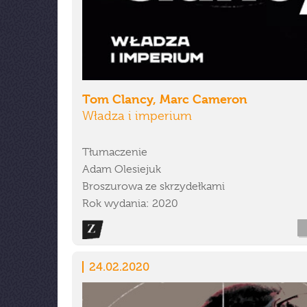
Tom Clancy, Marc Cameron
Władza i imperium
Tłumaczenie
Adam Olesiejuk
Broszurowa ze skrzydełkami
Rok wydania: 2020
24.02.2020