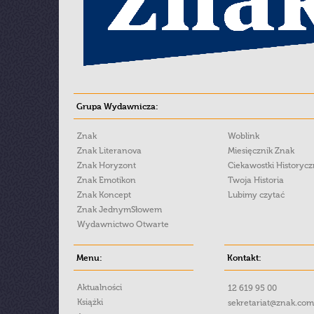
Grupa Wydawnicza:
Znak
Woblink
Znak Literanova
Miesięcznik Znak
Znak Horyzont
Ciekawostki Historyc
Znak Emotikon
Twoja Historia
Znak Koncept
Lubimy czytać
Znak JednymSłowem
Wydawnictwo Otwarte
Menu:
Kontakt:
Aktualności
12 619 95 00
Książki
sekretariat@znak.com