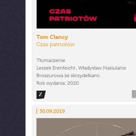
Tom Clancy
Czas patriotów
Tłumaczenie
Leszek Erenfeicht , Władysław Masiulanis
Broszurowa ze skrzydełkami
Rok wydania: 2020
30.09.2019