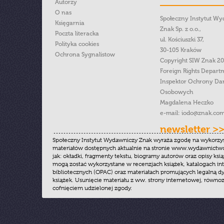
Autorzy
O nas
Społeczny Instytut W
Księgarnia
Znak Sp. z o.o.,
Poczta literacka
ul. Kościuszki 37,
Polityka cookies
30-105 Kraków
Ochrona Sygnalistow
Copyright SIW Znak 2
Foreign Rights Depart
Inspektor Ochrony Da
Osobowych
Magdalena Heczko
e-mail:
iodo@znak.com
newsletter >
Społeczny Instytut Wydawniczy Znak wyraża zgodę na wykorzy
materiałów dostępnych aktualnie na stronie www.wydawnictwoz
jak: okładki, fragmenty tekstu, biogramy autorów oraz opisy ksią
mogą zostać wykorzystane w recenzjach książek, katalogach i
bibliotecznych (OPAC) oraz materiałach promujących legalną dy
książek. Usunięcie materiału z ww. strony internetowej, równoz
cofnięciem udzielonej zgody.