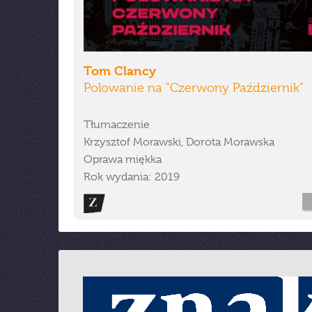
Tom Clancy
Polowanie na "Czerwony Październik"
Tłumaczenie
Krzysztof Morawski, Dorota Morawska
Oprawa miękka
Rok wydania: 2019