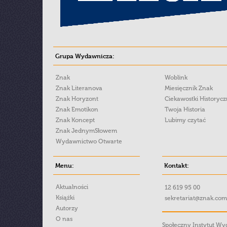
Grupa Wydawnicza:
Znak
Woblink
Znak Literanova
Miesięcznik Znak
Znak Horyzont
Ciekawostki Historyc
Znak Emotikon
Twoja Historia
Znak Koncept
Lubimy czytać
Znak JednymSłowem
Wydawnictwo Otwarte
Menu:
Kontakt:
Aktualności
12 619 95 00
Książki
sekretariat@znak.com
Autorzy
O nas
Społeczny Instytut W