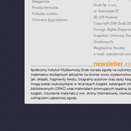
Księgarnia
Znak Sp. z o.o.,
Poczta literacka
ul. Kościuszki 37,
Polityka cookies
30-105 Kraków
Ochrona Sygnalistow
Copyright SIW Znak 2
Foreign Rights Depart
Inspektor Ochrony Da
Osobowych
Magdalena Heczko
e-mail:
iodo@znak.com
newsletter >
Społeczny Instytut Wydawniczy Znak wyraża zgodę na wykorzy
materiałów dostępnych aktualnie na stronie www.wydawnictwoz
jak: okładki, fragmenty tekstu, biogramy autorów oraz opisy ksią
mogą zostać wykorzystane w recenzjach książek, katalogach i
bibliotecznych (OPAC) oraz materiałach promujących legalną dy
książek. Usunięcie materiału z ww. strony internetowej, równoz
cofnięciem udzielonej zgody.