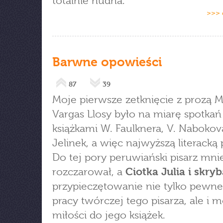
totalnie nudna.
>>> 
Barwne opowieści
87
39
Moje pierwsze zetknięcie z prozą M
Vargas Llosy było na miarę spotkań
książkami W. Faulknera, V. Nabokova
Jelinek, a więc najwyższą literacką 
Do tej pory peruwiański pisarz mni
rozczarował, a
Ciotka Julia i skry
przypieczętowanie nie tylko pewn
pracy twórczej tego pisarza, ale i m
miłości do jego książek.