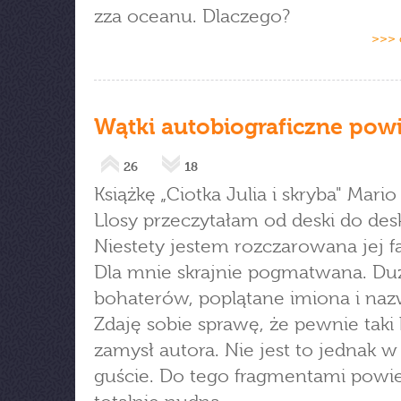
zza oceanu. Dlaczego?
>>> 
Wątki autobiograficzne powi
26
18
Książkę „Ciotka Julia i skryba" Mari
Llosy przeczytałam od deski do desk
Niestety jestem rozczarowana jej f
Dla mnie skrajnie pogmatwana. Du
bohaterów, poplątane imiona i naz
Zdaję sobie sprawę, że pewnie taki 
zamysł autora. Nie jest to jednak 
guście. Do tego fragmentami powie