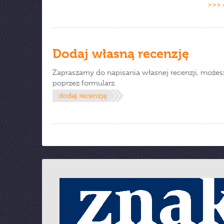
>>> 
Dodaj własną recenzję
Zapraszamy do napisania własnej recenzji, możes
poprzez formularz.