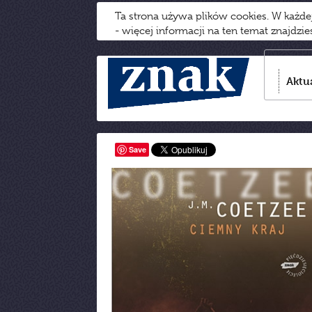
Ta strona używa plików cookies. W każd
- więcej informacji na ten temat znajdzi
Aktu
Save