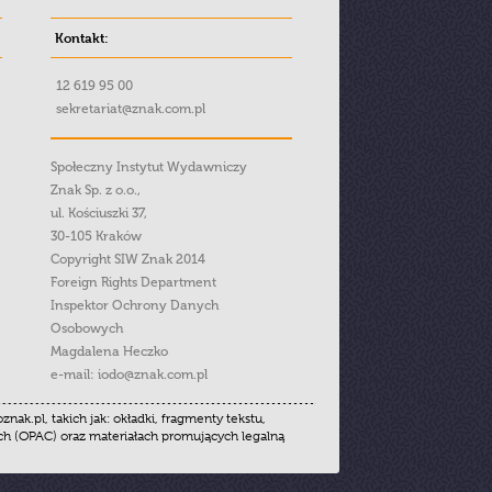
Kontakt:
12 619 95 00
sekretariat@znak.com.pl
Społeczny Instytut Wydawniczy
Znak Sp. z o.o.,
ul. Kościuszki 37,
30-105 Kraków
Copyright SIW Znak 2014
Foreign Rights Department
Inspektor Ochrony Danych
Osobowych
Magdalena Heczko
e-mail:
iodo@znak.com.pl
.pl, takich jak: okładki, fragmenty tekstu,
ych (OPAC) oraz materiałach promujących legalną