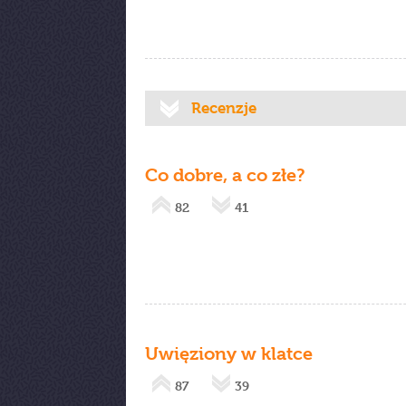
Recenzje
Co dobre, a co złe?
82
41
Uwięziony w klatce
87
39