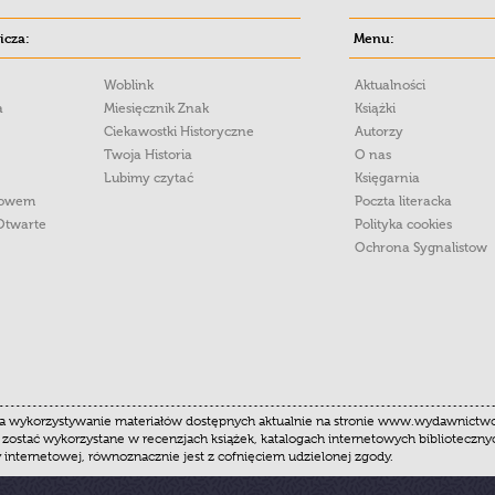
cza:
Menu:
Woblink
Aktualności
a
Miesięcznik Znak
Książki
Ciekawostki Historyczne
Autorzy
Twoja Historia
O nas
Lubimy czytać
Księgarnia
łowem
Poczta literacka
Otwarte
Polityka cookies
Ochrona Sygnalistow
 wykorzystywanie materiałów dostępnych aktualnie na stronie www.wydawnictwoznak
 zostać wykorzystane w recenzjach książek, katalogach internetowych biblioteczn
y internetowej, równoznacznie jest z cofnięciem udzielonej zgody.