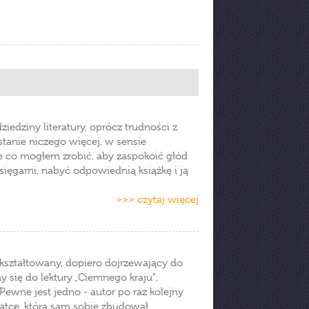
iedziny literatury, oprócz trudności z
anie niczego więcej, w sensie
e co mogłem zrobić, aby zaspokoić głód
sięgarni, nabyć odpowiednią książkę i ją
>>> czytaj więcej
 ukształtowany, dopiero dojrzewający do
my się do lektury „Ciemnego kraju",
Pewne jest jedno - autor po raz kolejny
atce, którą sam sobie zbudował.