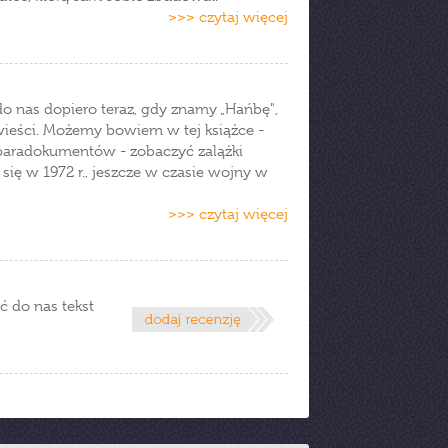
>>> czytaj więcej
do nas dopiero teraz, gdy znamy „Hańbę",
owieści. Możemy bowiem w tej książce -
 paradokumentów - zobaczyć zalążki
 się w 1972 r., jeszcze w czasie wojny w
>>> czytaj więcej
ć do nas tekst