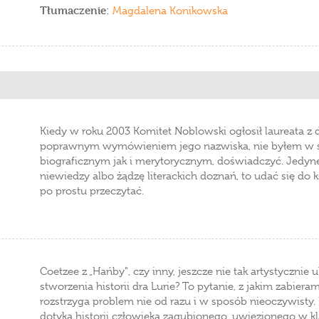
Tłumaczenie:
Magdalena Konikowska
Kiedy w roku 2003 Komitet Noblowski ogłosił laureata z dz
poprawnym wymówieniem jego nazwiska, nie byłem w st
biograficznym jak i merytorycznym, doświadczyć. Jedyn
niewiedzy albo żądzę literackich doznań, to udać się do k
po prostu przeczytać.
Coetzee z „Hańby", czy inny, jeszcze nie tak artystycznie
stworzenia historii dra Lurie? To pytanie, z jakim zabiera
rozstrzyga problem nie od razu i w sposób nieoczywisty. 
dotyka historii człowieka zagubionego, uwięzionego w kl