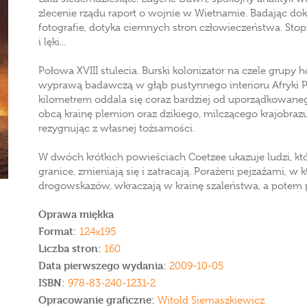
zlecenie rządu raport o wojnie w Wietnamie. Badając d
fotografie, dotyka ciemnych stron człowieczeństwa. St
i lęki...
Połowa XVIII stulecia. Burski kolonizator na czele grupy
wyprawą badawczą w głąb pustynnego interioru Afryki
kilometrem oddala się coraz bardziej od uporządkowaneg
obcą krainę plemion oraz dzikiego, milczącego krajobraz
rezygnując z własnej tożsamości.
W dwóch krótkich powieściach Coetzee ukazuje ludzi, któ
granice, zmieniają się i zatracają. Porażeni pejzażami, 
drogowskazów, wkraczają w krainę szaleństwa, a potem p
Oprawa miękka
Format:
124x195
Liczba stron:
160
Data pierwszego wydania:
2009-10-05
ISBN:
978-83-240-1231-2
Opracowanie graficzne:
Witold Siemaszkiewicz