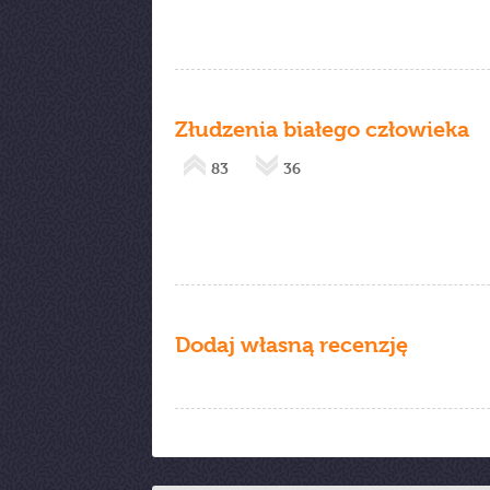
Złudzenia białego człowieka
83
36
Dodaj własną recenzję