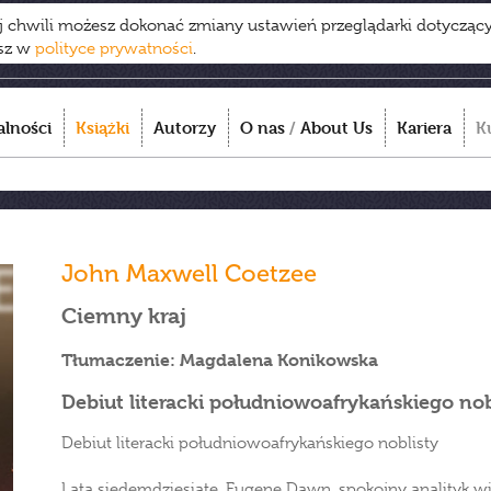
ej chwili możesz dokonać zmiany ustawień przeglądarki dotycząc
esz w
polityce prywatności
.
alności
Książki
Autorzy
O nas
/
About Us
Kariera
K
John Maxwell Coetzee
Ciemny kraj
Tłumaczenie: Magdalena Konikowska
Debiut literacki południowoafrykańskiego nob
Debiut literacki południowoafrykańskiego noblisty
Lata siedemdziesiąte. Eugene Dawn, spokojny analityk wi