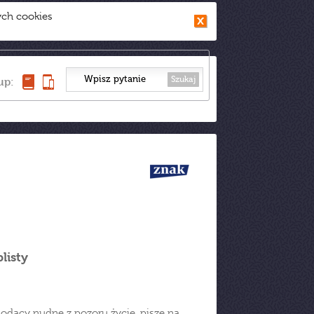
ych cookies
Szukaj
up:
listy
odący nudne z pozoru życie, pisze na