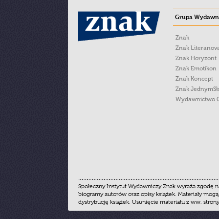
Grupa Wydawni
Znak
Znak Literanov
Znak Horyzont
Znak Emotikon
Znak Koncept
Znak JednymS
Wydawnictwo 
Społeczny Instytut Wydawniczy Znak wyraża zgodę na
biogramy autorów oraz opisy książek. Materiały mogą
dystrybucję książek. Usunięcie materiału z ww. stron