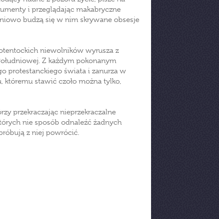
okumenty i przeglądając makabryczne
opniowo budzą się w nim skrywane obsesje
 hotentockich niewolników wyrusza z
 Południowej. Z każdym pokonanym
o protestanckiego świata i zanurza w
u, któremu stawić czoło można tylko,
rzy przekraczając nieprzekraczalne
w których nie sposób odnaleźć żadnych
róbują z niej powrócić.