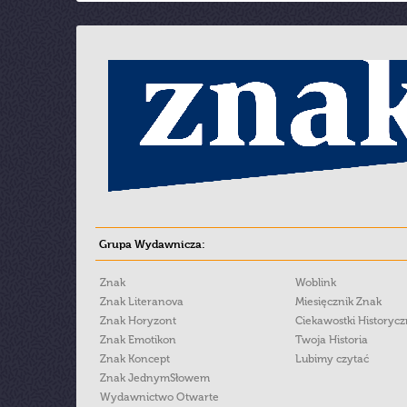
Grupa Wydawnicza:
Znak
Woblink
Znak Literanova
Miesięcznik Znak
Znak Horyzont
Ciekawostki Historyc
Znak Emotikon
Twoja Historia
Znak Koncept
Lubimy czytać
Znak JednymSłowem
Wydawnictwo Otwarte