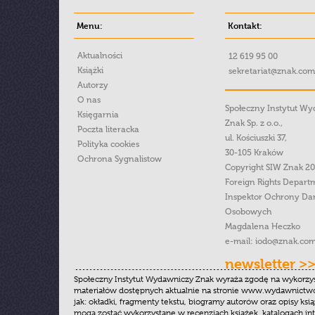
Menu:
Kontakt:
Aktualności
12 619 95 00
Książki
sekretariat@znak.com
Autorzy
O nas
Społeczny Instytut W
Księgarnia
Znak Sp. z o.o.,
Poczta literacka
ul. Kościuszki 37,
Polityka cookies
30-105 Kraków
Ochrona Sygnalistow
Copyright SIW Znak 2
Foreign Rights Depart
Inspektor Ochrony Da
Osobowych
Magdalena Heczko
e-mail:
iodo@znak.com
newsletter >
Społeczny Instytut Wydawniczy Znak wyraża zgodę na wykorzy
materiałów dostępnych aktualnie na stronie www.wydawnictwoz
jak: okładki, fragmenty tekstu, biogramy autorów oraz opisy ksią
mogą zostać wykorzystane w recenzjach książek, katalogach i