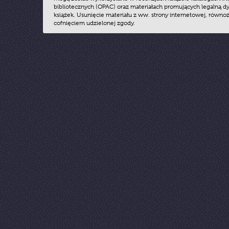
bibliotecznych (OPAC) oraz materiałach promujących legalną dy
książek. Usunięcie materiału z ww. strony internetowej, równoz
cofnięciem udzielonej zgody.