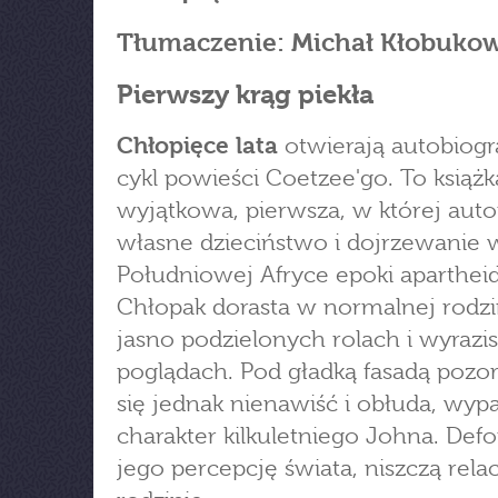
Tłumaczenie: Michał Kłobukow
Pierwszy krąg piekła
Chłopięce lata
otwierają autobiogr
cykl powieści Coetzee'go. To książk
wyjątkowa, pierwsza, w której auto
własne dzieciństwo i dojrzewanie 
Południowej Afryce epoki aparthei
Chłopak dorasta w normalnej rodzi
jasno podzielonych rolach i wyrazi
poglądach. Pod gładką fasadą pozo
się jednak nienawiść i obłuda, wyp
charakter kilkuletniego Johna. Def
jego percepcję świata, niszczą rela