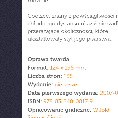
rodzinie.
Coetzee, znany z powściągliwości 
chłodnego dystansu ukazał nierzad
przerażające okoliczności, które
ukształtowały styl jego pisarstwa.
Oprawa twarda
Format:
124 x 195 mm
Liczba stron:
188
Wydanie:
pierwsze
Data pierwszego wydania:
2007-
ISBN:
978-83-240-0817-9
Opracowanie graficzne:
Witold
Siemaszkiewicz