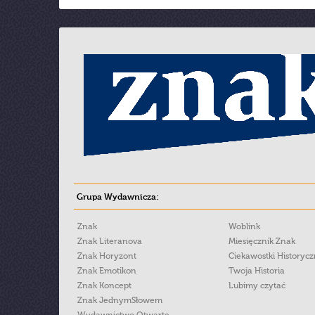
Grupa Wydawnicza:
Znak
Woblink
Znak Literanova
Miesięcznik Znak
Znak Horyzont
Ciekawostki Historyc
Znak Emotikon
Twoja Historia
Znak Koncept
Lubimy czytać
Znak JednymSłowem