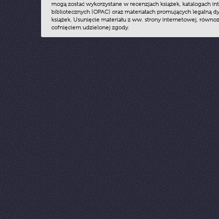
mogą zostać wykorzystane w recenzjach książek, katalogach i
bibliotecznych (OPAC) oraz materiałach promujących legalną dy
książek. Usunięcie materiału z ww. strony internetowej, równoz
cofnięciem udzielonej zgody.