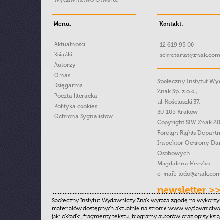
Wydawnictwo Otwarte
Menu:
Kontakt:
Aktualności
12 619 95 00
Książki
sekretariat@znak.com
Autorzy
O nas
Społeczny Instytut W
Księgarnia
Znak Sp. z o.o.,
Poczta literacka
ul. Kościuszki 37,
Polityka cookies
30-105 Kraków
Ochrona Sygnalistow
Copyright SIW Znak 2
Foreign Rights Depart
Inspektor Ochrony Da
Osobowych
Magdalena Heczko
e-mail:
iodo@znak.com
newsletter >
Społeczny Instytut Wydawniczy Znak wyraża zgodę na wykorzy
materiałów dostępnych aktualnie na stronie www.wydawnictwoz
jak: okładki, fragmenty tekstu, biogramy autorów oraz opisy ksią