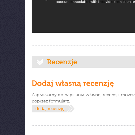
Recenzje
Dodaj własną recenzję
Zapraszamy do napisania własnej recenzji, możes
poprzez formularz.