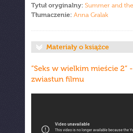
Tytuł oryginalny:
Summer and the
Tłumaczenie:
Anna Gralak
Materiały o książce
”Seks w wielkim mieście 2” -
zwiastun filmu