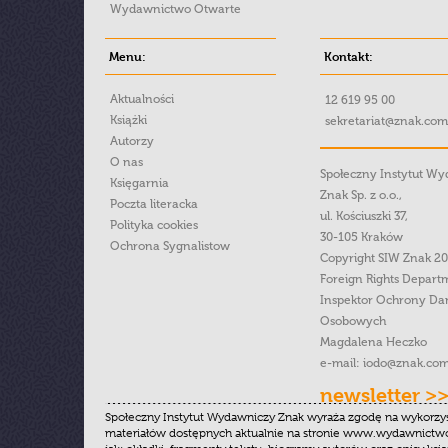
Wydawnictwo Otwarte
Menu:
Kontakt:
Aktualności
12 619 95 00
Książki
sekretariat@znak.com
Autorzy
O nas
Społeczny Instytut W
Księgarnia
Znak Sp. z o.o.,
Poczta literacka
ul. Kościuszki 37,
Polityka cookies
30-105 Kraków
Ochrona Sygnalistow
Copyright SIW Znak 2
Foreign Rights Depart
Inspektor Ochrony Da
Osobowych
Magdalena Heczko
e-mail:
iodo@znak.com
newsletter >
Społeczny Instytut Wydawniczy Znak wyraża zgodę na wykorzy
materiałów dostępnych aktualnie na stronie www.wydawnictwoz