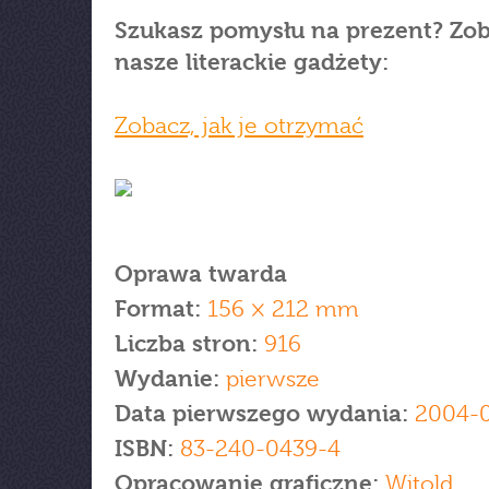
Szukasz pomysłu na prezent? Zo
nasze literackie gadżety:
Zobacz, jak je otrzymać
Oprawa twarda
Format:
156 × 212 mm
Liczba stron:
916
Wydanie:
pierwsze
Data pierwszego wydania:
2004-0
ISBN:
83-240-0439-4
Opracowanie graficzne:
Witold