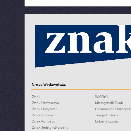
Grupa Wydawnicza:
Znak
Woblink
Znak Literanova
Miesięcznik Znak
Znak Horyzont
Ciekawostki Historyc
Znak Emotikon
Twoja Historia
Znak Koncept
Lubimy czytać
Znak JednymSłowem