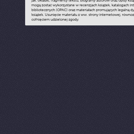
jak: okładki, fragmenty tekstu, biogramy autorów oraz opisy ksią
mogą zostać wykorzystane w recenzjach książek, katalogach i
bibliotecznych (OPAC) oraz materiałach promujących legalną dy
książek. Usunięcie materiału z ww. strony internetowej, równoz
cofnięciem udzielonej zgody.