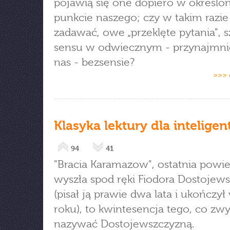
pojawią się one dopiero w określ
punkcie naszego; czy w takim razie
zadawać, owe „przeklęte pytania", 
sensu w odwiecznym - przynajmnie
nas - bezsensie?
>>> 
Klasyka lektury dla intelige
94
41
"Bracia Karamazow", ostatnia powie
wyszła spod ręki Fiodora Dostojew
(pisał ją prawie dwa lata i ukończy
roku), to kwintesencja tego, co zw
nazywać Dostojewszczyzną.