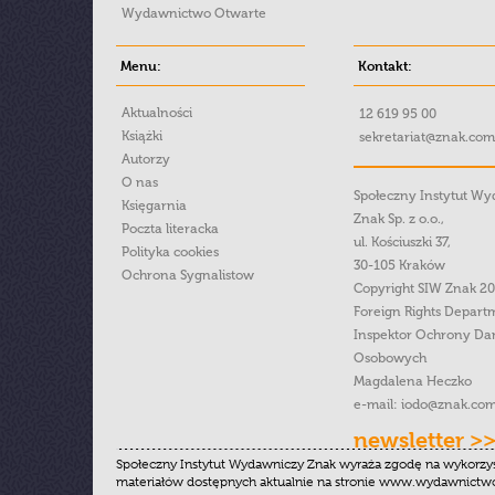
Wydawnictwo Otwarte
Menu:
Kontakt:
Aktualności
12 619 95 00
Książki
sekretariat@znak.com
Autorzy
O nas
Społeczny Instytut W
Księgarnia
Znak Sp. z o.o.,
Poczta literacka
ul. Kościuszki 37,
Polityka cookies
30-105 Kraków
Ochrona Sygnalistow
Copyright SIW Znak 2
Foreign Rights Depart
Inspektor Ochrony Da
Osobowych
Magdalena Heczko
e-mail:
iodo@znak.com
newsletter >
Społeczny Instytut Wydawniczy Znak wyraża zgodę na wykorzy
materiałów dostępnych aktualnie na stronie www.wydawnictwoz