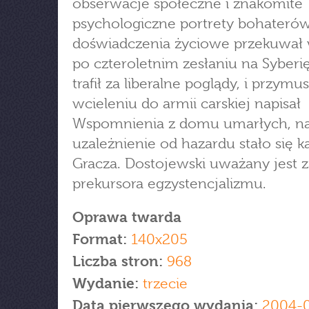
obserwacje społeczne i znakomite
psychologiczne portrety bohateró
doświadczenia życiowe przekuwał 
po czteroletnim zesłaniu na Syberię
trafił za liberalne poglądy, i przy
wcieleniu do armii carskiej napisał
Wspomnienia z domu umarłych, na
uzależnienie od hazardu stało się 
Gracza. Dostojewski uważany jest z
prekursora egzystencjalizmu.
Oprawa twarda
Format:
140x205
Liczba stron:
968
Wydanie:
trzecie
Data pierwszego wydania:
2004-0