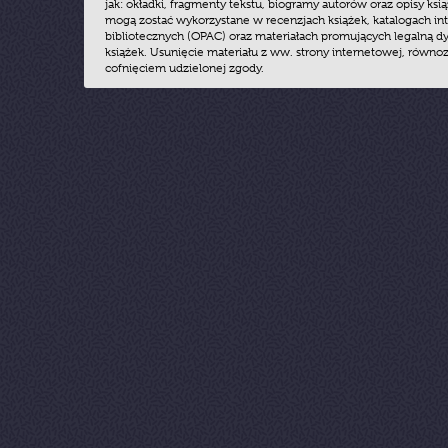
jak: okładki, fragmenty tekstu, biogramy autorów oraz opisy ksią
mogą zostać wykorzystane w recenzjach książek, katalogach i
bibliotecznych (OPAC) oraz materiałach promujących legalną dy
książek. Usunięcie materiału z ww. strony internetowej, równoz
cofnięciem udzielonej zgody.