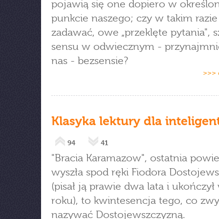
pojawią się one dopiero w określ
punkcie naszego; czy w takim razie
zadawać, owe „przeklęte pytania", 
sensu w odwiecznym - przynajmnie
nas - bezsensie?
>>> 
Klasyka lektury dla intelige
94
41
"Bracia Karamazow", ostatnia powie
wyszła spod ręki Fiodora Dostojew
(pisał ją prawie dwa lata i ukończy
roku), to kwintesencja tego, co zw
nazywać Dostojewszczyzną.