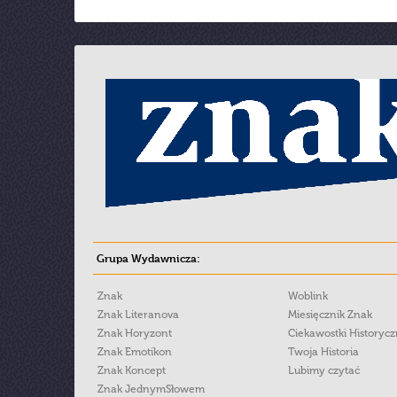
Grupa Wydawnicza:
Znak
Woblink
Znak Literanova
Miesięcznik Znak
Znak Horyzont
Ciekawostki Historyc
Znak Emotikon
Twoja Historia
Znak Koncept
Lubimy czytać
Znak JednymSłowem