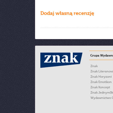
Dodaj własną recenzję
Grupa Wydawni
Znak
Znak Literanov
Znak Horyzont
Znak Emotikon
Znak Koncept
Znak JednymS
Wydawnictwo 