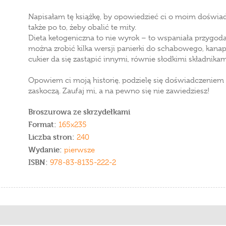
Napisałam tę książkę, by opowiedzieć ci o moim doświadc
także po to, żeby obalić te mity.
Dieta ketogeniczna to nie wyrok – to wspaniała przygoda 
można zrobić kilka wersji panierki do schabowego, kanap
cukier da się zastąpić innymi, równie słodkimi składnikam
Opowiem ci moją historię, podzielę się doświadczeniem i 
zaskoczą. Zaufaj mi, a na pewno się nie zawiedziesz!
Broszurowa ze skrzydełkami
Format:
165x235
Liczba stron:
240
Wydanie:
pierwsze
ISBN:
978-83-8135-222-2