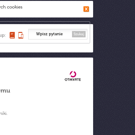
ych cookies
Szukaj
up:
jemu
iki.