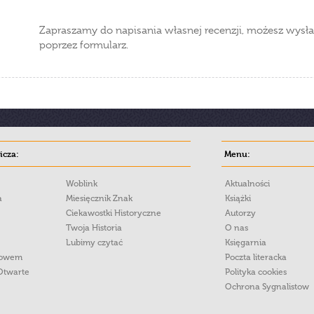
Zapraszamy do napisania własnej recenzji, możesz wysła
poprzez formularz.
cza:
Menu:
Woblink
Aktualności
a
Miesięcznik Znak
Książki
Ciekawostki Historyczne
Autorzy
Twoja Historia
O nas
Lubimy czytać
Księgarnia
łowem
Poczta literacka
Otwarte
Polityka cookies
Ochrona Sygnalistow