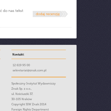
ć do nas tekst
Kontakt:
12 619 95 00
sekretariat@znak.com.pl
Społeczny Instytut Wydawniczy
Znak Sp. z o.o.,
ul. Kościuszki 37,
30-105 Kraków
Copyright SIW Znak 2014
Foreign Rights Department