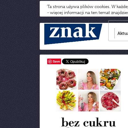
Ta strona używa plików cookies. W każd
- więcej informacji na ten temat znajdzi
Aktu
Save