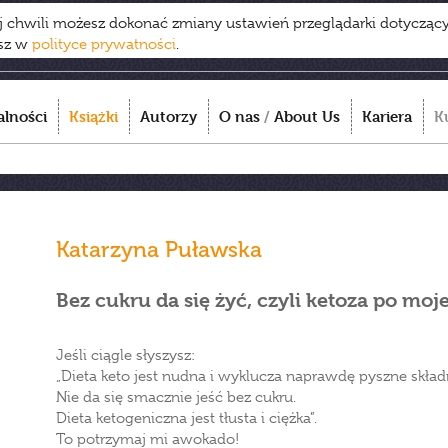
ej chwili możesz dokonać zmiany ustawień przeglądarki dotycząc
esz w
polityce prywatności
.
alności
Książki
Autorzy
O nas
/
About Us
Kariera
K
Katarzyna Puławska
Bez cukru da się żyć, czyli ketoza po mo
Jeśli ciągle słyszysz:
„Dieta keto jest nudna i wyklucza naprawdę pyszne składn
Nie da się smacznie jeść bez cukru.
Dieta ketogeniczna jest tłusta i ciężka”.
To potrzymaj mi awokado!