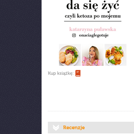
Kup książkę:
Recenzje