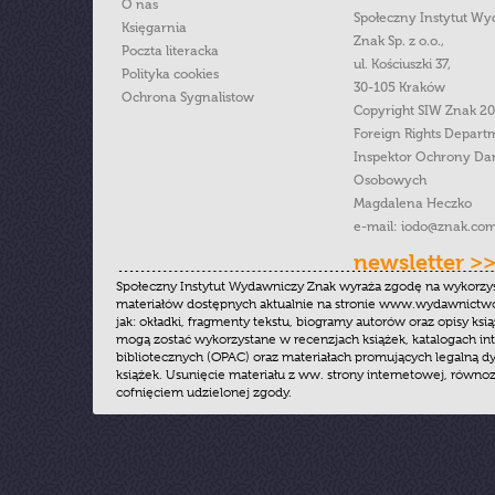
O nas
Społeczny Instytut W
Księgarnia
Znak Sp. z o.o.,
Poczta literacka
ul. Kościuszki 37,
Polityka cookies
30-105 Kraków
Ochrona Sygnalistow
Copyright SIW Znak 2
Foreign Rights Depart
Inspektor Ochrony Da
Osobowych
Magdalena Heczko
e-mail:
iodo@znak.com
newsletter >
Społeczny Instytut Wydawniczy Znak wyraża zgodę na wykorzy
materiałów dostępnych aktualnie na stronie www.wydawnictwoz
jak: okładki, fragmenty tekstu, biogramy autorów oraz opisy ksią
mogą zostać wykorzystane w recenzjach książek, katalogach i
bibliotecznych (OPAC) oraz materiałach promujących legalną dy
książek. Usunięcie materiału z ww. strony internetowej, równoz
cofnięciem udzielonej zgody.