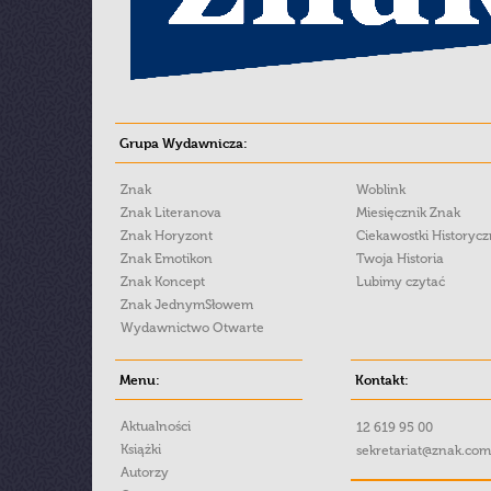
Grupa Wydawnicza:
Znak
Woblink
Znak Literanova
Miesięcznik Znak
Znak Horyzont
Ciekawostki Historyc
Znak Emotikon
Twoja Historia
Znak Koncept
Lubimy czytać
Znak JednymSłowem
Wydawnictwo Otwarte
Menu:
Kontakt:
Aktualności
12 619 95 00
Książki
sekretariat@znak.com
Autorzy