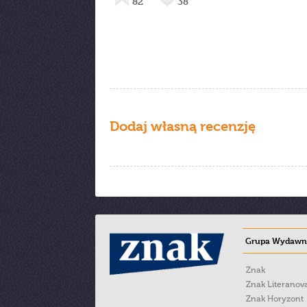
82
38
Dodaj własną recenzję
Grupa Wydawni
Znak
Znak Literanov
Znak Horyzont