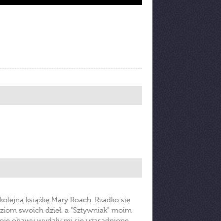
olejną książkę Mary Roach. Rzadko się
oziom swoich dzieł, a "Sztywniak" moim
 moje obawy wydały mi się uzasadnione.