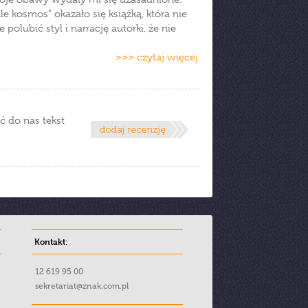
e kosmos" okazało się książką, która nie
olubić styl i narrację autorki, że nie
>>> czytaj więcej
ć do nas tekst
Kontakt:
12 619 95 00
sekretariat@znak.com.pl