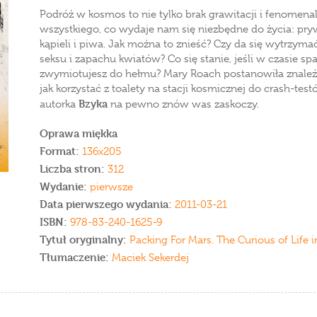
Podróż w kosmos to nie tylko brak grawitacji i fenomenal
wszystkiego, co wydaje nam się niezbędne do życia: pr
kąpieli i piwa. Jak można to znieść? Czy da się wytrzyma
seksu i zapachu kwiatów? Co się stanie, jeśli w czasie s
zwymiotujesz do hełmu? Mary Roach postanowiła znaleźć
jak korzystać z toalety na stacji kosmicznej do crash-t
Bzyka
autorka
na pewno znów was zaskoczy.
Oprawa miękka
Format:
136x205
Liczba stron:
312
Wydanie:
pierwsze
Data pierwszego wydania:
2011-03-21
ISBN:
978-83-240-1625-9
Tytuł oryginalny:
Packing For Mars. The Curious of Life i
Tłumaczenie:
Maciek Sekerdej