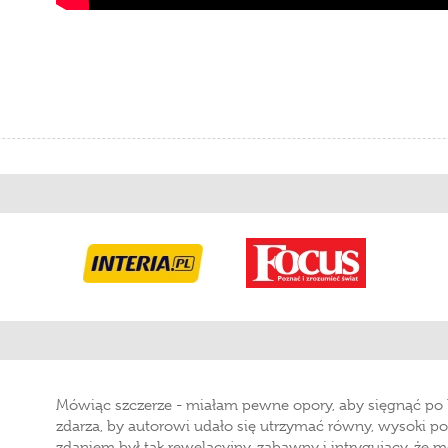
Mówiąc szczerze - miałam pewne opory, aby sięgnąć po k
zdarza, by autorowi udało się utrzymać równy, wysoki p
zdaniem był tak rewelacyjny, zabawny i intrygujący, że