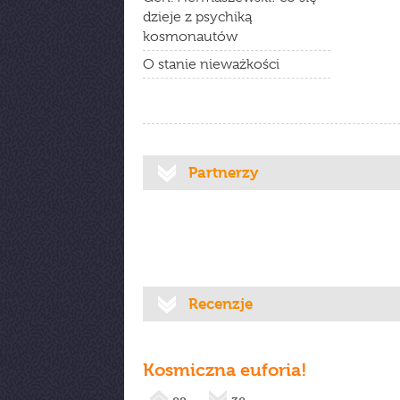
dzieje z psychiką
kosmonautów
O stanie nieważkości
Partnerzy
Recenzje
Kosmiczna euforia!