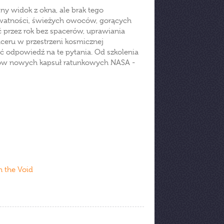
ny widok z okna, ale brak tego
ywatności, świeżych owoców, gorących
ć przez rok bez spacerów, uprawiania
paceru w przestrzeni kosmicznej
 odpowiedź na te pytania. Od szkolenia
estów nowych kapsuł ratunkowych NASA -
n the Void