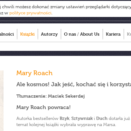
ej chwili możesz dokonać zmiany ustawień przeglądarki dotycząc
esz w
polityce prywatności
.
alności
Książki
Autorzy
O nas
/
About Us
Kariera
K
Mary Roach
Ale kosmos! Jak jeść, kochać się i korzy
Tłumaczenie: Maciek Sekerdej
Mary Roach powraca!
Bzyk
Sztywniak
Duch
Autorka bestsellerów
,
i
dotarła już
temat kolejnej książki wybrała wyprawę na Marsa.