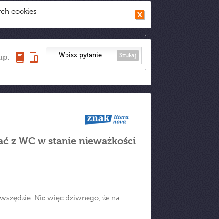
ych cookies
Szukaj
up:
stać z WC w stanie nieważkości
 wszędzie. Nic więc dziwnego, że na