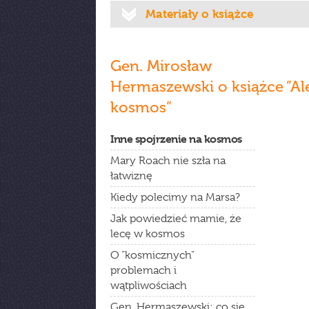
Materiały o książce
Gen. Mirosław
Hermaszewski o książce ”Al
kosmos”
Inne spojrzenie na kosmos
Mary Roach nie szła na
łatwiznę
Kiedy polecimy na Marsa?
Jak powiedzieć mamie, że
lecę w kosmos
O ”kosmicznych”
problemach i
wątpliwościach
Gen. Hermaszewski: co się