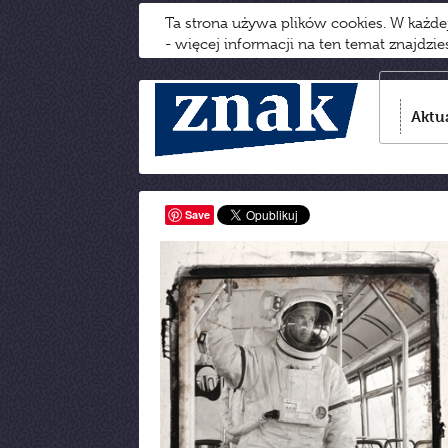
Ta strona używa plików cookies. W każd
- więcej informacji na ten temat znajdzi
Aktu
Save