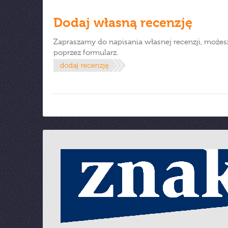
Dodaj własną recenzję
Zapraszamy do napisania własnej recenzji, możes
poprzez formularz.