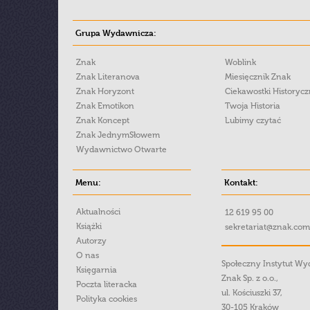
Grupa Wydawnicza:
Znak
Woblink
Znak Literanova
Miesięcznik Znak
Znak Horyzont
Ciekawostki Historyc
Znak Emotikon
Twoja Historia
Znak Koncept
Lubimy czytać
Znak JednymSłowem
Wydawnictwo Otwarte
Menu:
Kontakt:
Aktualności
12 619 95 00
Książki
sekretariat@znak.com
Autorzy
O nas
Społeczny Instytut W
Księgarnia
Znak Sp. z o.o.,
Poczta literacka
ul. Kościuszki 37,
Polityka cookies
30-105 Kraków