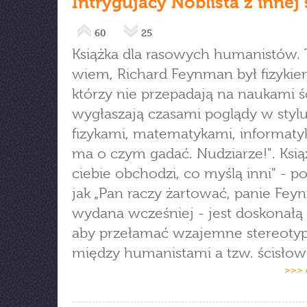
Intrygujacy Noblista z innej
60
25
Książka dla rasowych humanistów. 
wiem, Richard Feynman był fizykiem
którzy nie przepadają na naukami ś
wygłaszają czasami poglądy w stylu
fizykami, matematykami, informaty
ma o czym gadać. Nudziarze!". Ksią
ciebie obchodzi, co myślą inni" - p
jak „Pan raczy żartować, panie Fey
wydana wcześniej - jest doskonałą 
aby przełamać wzajemne stereoty
między humanistami a tzw. ścisłow
>>> 