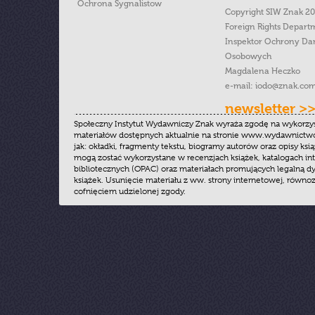
Ochrona Sygnalistow
Copyright SIW Znak 2
Foreign Rights Depart
Inspektor Ochrony Da
Osobowych
Magdalena Heczko
e-mail:
iodo@znak.com
newsletter >
Społeczny Instytut Wydawniczy Znak wyraża zgodę na wykorzy
materiałów dostępnych aktualnie na stronie www.wydawnictwoz
jak: okładki, fragmenty tekstu, biogramy autorów oraz opisy ksią
mogą zostać wykorzystane w recenzjach książek, katalogach i
bibliotecznych (OPAC) oraz materiałach promujących legalną dy
książek. Usunięcie materiału z ww. strony internetowej, równoz
cofnięciem udzielonej zgody.