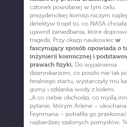
członek powołanej w tym celu
prezydenckiej komisji niczym najle
detektyw tropił to, co NASA chciała 
ujawnił zaniedbania, które doprowa
tragedii. Przy okazji naukowiec
w
fascynujący sposób opowiada o t
inżynierii kosmicznej i podstaw
prawach fizyki.
Do wyjaśnienia
dziennikarzom, co poszło nie tak p
feralnego startu, wystarczyły mu k
gumy i szklanka wody z lodem.
„A co ciebie obchodzi, co myślą inni
pytanie, którym Arlene – ukochana
Feynmana – potrafiła go przekonać
najbardziej szalonych pomysłów. T