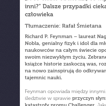
inni?” Dalsze przypadki cie
człowieka
Tłumaczenie: Rafał Śmietana
Richard P. Feynman – laureat Na
Nobla, genialny fizyk i idol dla m
naukowców na całym świecie op
swoim niezwykłym życiu. Zebran
książce historie zaskoczą was, ro
na nowo zainspirują do odkrywa
tajemnic nauki.
Feynman opowiada między innymi
śledztwie w sprawie
przyczyn słyn
katastrofy promu Challenger.
Jak