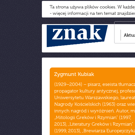
Ta strona używa plików cookies. W każd
- więcej informacji na ten temat znajdzi
Aktu
Zygmunt Kubiak
(1929–2004) – pisarz, eseista tłumacz
propagator kultury antycznej, profes
Uniwersytetu Warszawskiego, laurea
Nagrody Kościelskich (1963) oraz wie
innych nagród i wyróżnień. Autor, m.
„Mitologii Greków i Rzymian” (1997,
2013), „Literatury Greków i Rzymian”
(1999, 2013), „Brewiarza Europejczyka