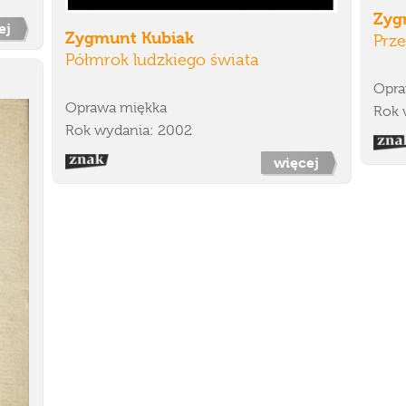
Zyg
ej
Zygmunt Kubiak
Prze
Półmrok ludzkiego świata
Opra
Oprawa miękka
Rok 
Rok wydania: 2002
więcej