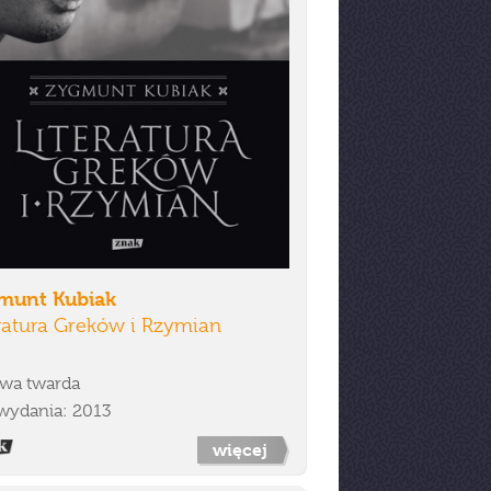
munt Kubiak
ratura Greków i Rzymian
wa twarda
wydania: 2013
więcej