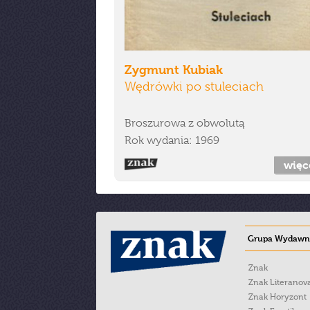
Zygmunt Kubiak
Wędrówki po stuleciach
Broszurowa z obwolutą
Rok wydania: 1969
więc
Grupa Wydawni
Znak
Znak Literanov
Znak Horyzont