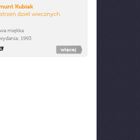
munt Kubiak
strzeń dzieł wiecznych
wa miękka
wydania: 1993
więcej