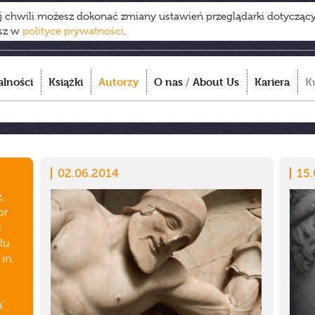
ej chwili możesz dokonać zmiany ustawień przeglądarki dotycząc
esz w
polityce prywatności
.
alności
Książki
Autorzy
O nas
/
About Us
Kariera
K
02.06.2014
15.
,
or
t
lu
in.
”