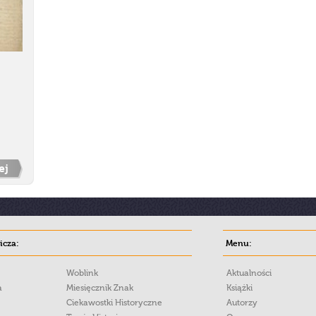
ej
cza:
Menu:
Woblink
Aktualności
a
Miesięcznik Znak
Książki
Ciekawostki Historyczne
Autorzy