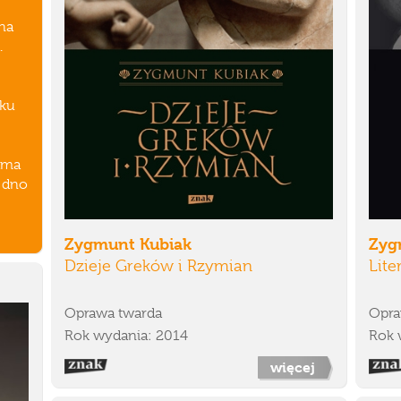
yna
.
yku
iama
e dno
Zygmunt Kubiak
Zyg
Dzieje Greków i Rzymian
Lite
Oprawa twarda
Opra
Rok wydania: 2014
Rok 
więcej