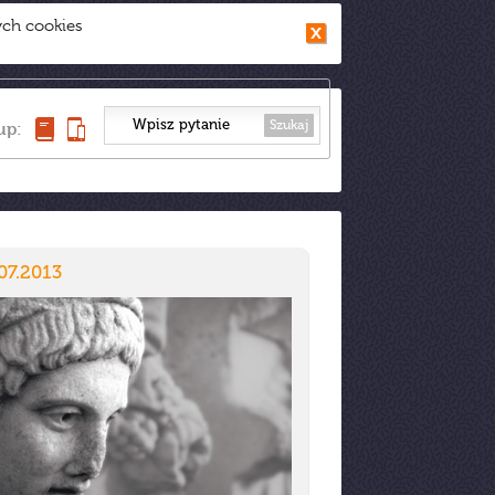
ych cookies
Szukaj
up:
07.2013