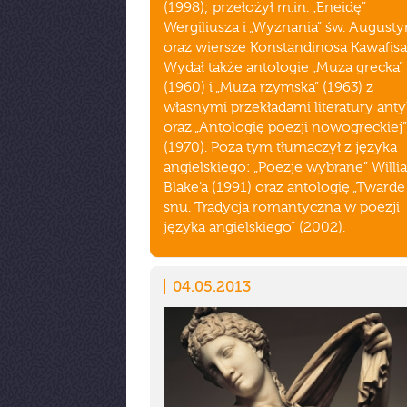
(1998); przełożył m.in. „Eneidę”
Wergiliusza i „Wyznania” św. August
oraz wiersze Konstandinosa Kawafisa
Wydał także antologie „Muza grecka”
(1960) i „Muza rzymska” (1963) z
własnymi przekładami literatury ant
oraz „Antologię poezji nowogreckiej”
(1970). Poza tym tłumaczył z języka
angielskiego: „Poezje wybrane” Will
Blake’a (1991) oraz antologię „Tward
snu. Tradycja romantyczna w poezji
języka angielskiego” (2002).
04.05.2013