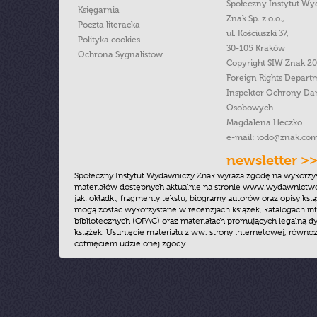
Społeczny Instytut W
Księgarnia
Znak Sp. z o.o.,
Poczta literacka
ul. Kościuszki 37,
Polityka cookies
30-105 Kraków
Ochrona Sygnalistow
Copyright SIW Znak 2
Foreign Rights Depart
Inspektor Ochrony Da
Osobowych
Magdalena Heczko
e-mail:
iodo@znak.com
newsletter >
Społeczny Instytut Wydawniczy Znak wyraża zgodę na wykorzy
materiałów dostępnych aktualnie na stronie www.wydawnictwoz
jak: okładki, fragmenty tekstu, biogramy autorów oraz opisy ksią
mogą zostać wykorzystane w recenzjach książek, katalogach i
bibliotecznych (OPAC) oraz materiałach promujących legalną dy
książek. Usunięcie materiału z ww. strony internetowej, równoz
cofnięciem udzielonej zgody.