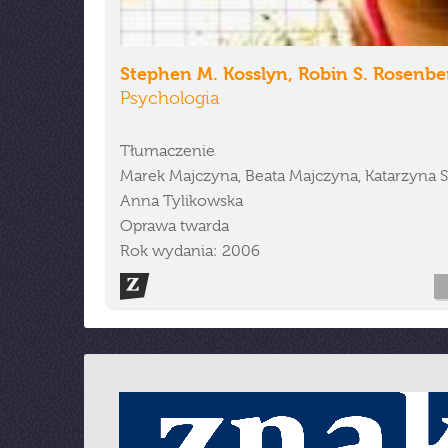
Stephen M. Kosslyn, Robin S. Rosenbe
Psychologia
Tłumaczenie
Marek Majczyna, Beata Majczyna, Katarzyna S
Anna Tylikowska
Oprawa twarda
Rok wydania: 2006