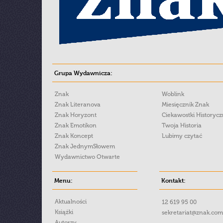
Grupa Wydawnicza:
Znak
Woblink
Znak Literanova
Miesięcznik Znak
Znak Horyzont
Ciekawostki Historyc
Znak Emotikon
Twoja Historia
Znak Koncept
Lubimy czytać
Znak JednymSłowem
Wydawnictwo Otwarte
Menu:
Kontakt:
Aktualności
12 619 95 00
Książki
sekretariat@znak.com
Autorzy