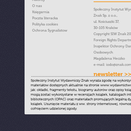
O nas
Społeczny Instytut W
Księgarnia
Znak Sp. z o.o.,
Poczta literacka
ul. Kościuszki 37,
Polityka cookies
30-105 Kraków
Ochrona Sygnalistow
Copyright SIW Znak 2
Foreign Rights Depart
Inspektor Ochrony Da
Osobowych
Magdalena Heczko
e-mail:
iodo@znak.com
newsletter >
Społeczny Instytut Wydawniczy Znak wyraża zgodę na wykorzy
materiałów dostępnych aktualnie na stronie www.wydawnictwoz
jak: okładki, fragmenty tekstu, biogramy autorów oraz opisy ksią
mogą zostać wykorzystane w recenzjach książek, katalogach i
bibliotecznych (OPAC) oraz materiałach promujących legalną dy
książek. Usunięcie materiału z ww. strony internetowej, równoz
cofnięciem udzielonej zgody.