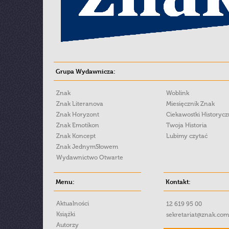
Grupa Wydawnicza:
Znak
Woblink
Znak Literanova
Miesięcznik Znak
Znak Horyzont
Ciekawostki Historyc
Znak Emotikon
Twoja Historia
Znak Koncept
Lubimy czytać
Znak JednymSłowem
Wydawnictwo Otwarte
Menu:
Kontakt:
Aktualności
12 619 95 00
Książki
sekretariat@znak.com
Autorzy