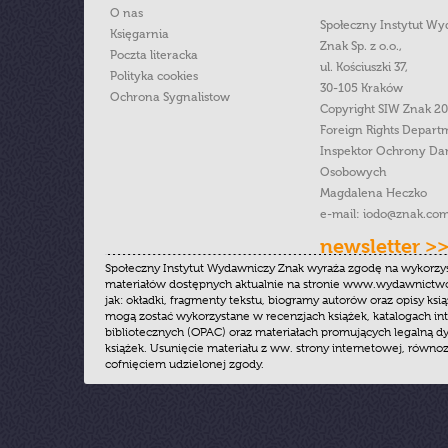
O nas
Społeczny Instytut W
Księgarnia
Znak Sp. z o.o.,
Poczta literacka
ul. Kościuszki 37,
Polityka cookies
30-105 Kraków
Ochrona Sygnalistow
Copyright SIW Znak 2
Foreign Rights Depart
Inspektor Ochrony Da
Osobowych
Magdalena Heczko
e-mail:
iodo@znak.com
newsletter >
Społeczny Instytut Wydawniczy Znak wyraża zgodę na wykorzy
materiałów dostępnych aktualnie na stronie www.wydawnictwoz
jak: okładki, fragmenty tekstu, biogramy autorów oraz opisy ksią
mogą zostać wykorzystane w recenzjach książek, katalogach i
bibliotecznych (OPAC) oraz materiałach promujących legalną dy
książek. Usunięcie materiału z ww. strony internetowej, równoz
cofnięciem udzielonej zgody.