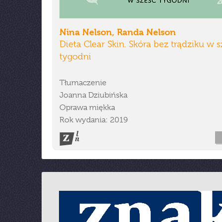
Nina Nelson, Randa Nelson
Dieta Clear Skin. Skóra bez trądziku w 
tygodni
Tłumaczenie
Joanna Dziubińska
Oprawa miękka
Rok wydania: 2019