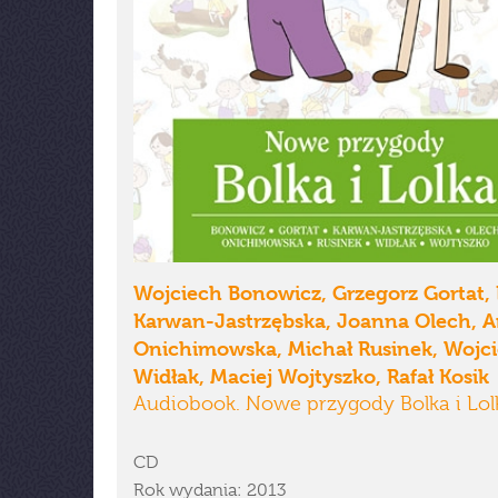
Wojciech Bonowicz, Grzegorz Gortat,
Karwan-Jastrzębska, Joanna Olech, 
Onichimowska, Michał Rusinek, Wojc
Widłak, Maciej Wojtyszko, Rafał Kosik
Audiobook. Nowe przygody Bolka i Lol
CD
Rok wydania: 2013