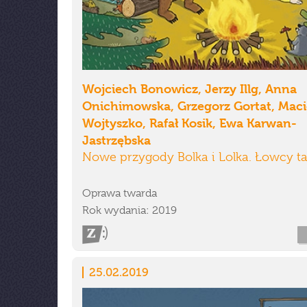
Wojciech Bonowicz, Jerzy Illg, Anna
Onichimowska, Grzegorz Gortat, Maci
Wojtyszko, Rafał Kosik, Ewa Karwan-
Jastrzębska
Nowe przygody Bolka i Lolka. Łowcy t
Oprawa twarda
Rok wydania: 2019
25.02.2019