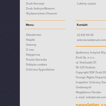
Znak Koncept
Lubimy czytać
Znak JednymSłowem
Wydawnictwo Otwarte
Menu:
Kontakt:
Aktualności
12 619 95 00
Książki
sekretariat@znak.com
Autorzy
O nas
Społeczny Instytut W
Księgarnia
Znak Sp. z o.o.,
Poczta literacka
ul. Kościuszki 37,
Polityka cookies
30-105 Kraków
Ochrona Sygnalistow
Copyright SIW Znak 2
Foreign Rights Depart
Inspektor Ochrony Da
Osobowych
Magdalena Heczko
e-mail:
iodo@znak.com
newsletter >