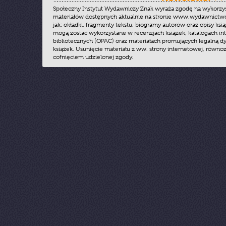
Społeczny Instytut Wydawniczy Znak wyraża zgodę na wykorzy
materiałów dostępnych aktualnie na stronie www.wydawnictwoz
jak: okładki, fragmenty tekstu, biogramy autorów oraz opisy ksią
mogą zostać wykorzystane w recenzjach książek, katalogach i
bibliotecznych (OPAC) oraz materiałach promujących legalną dy
książek. Usunięcie materiału z ww. strony internetowej, równoz
cofnięciem udzielonej zgody.