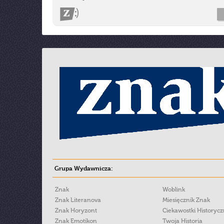
Grupa Wydawnicza:
Znak
Woblink
Znak Literanova
Miesięcznik Znak
Znak Horyzont
Ciekawostki Historyc
Znak Emotikon
Twoja Historia