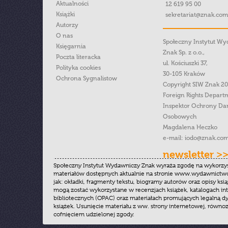
Aktualności
12 619 95 00
Książki
sekretariat@znak.com
Autorzy
O nas
Społeczny Instytut W
Księgarnia
Znak Sp. z o.o.,
Poczta literacka
ul. Kościuszki 37,
Polityka cookies
30-105 Kraków
Ochrona Sygnalistow
Copyright SIW Znak 2
Foreign Rights Depart
Inspektor Ochrony Da
Osobowych
Magdalena Heczko
e-mail:
iodo@znak.com
newsletter >
Społeczny Instytut Wydawniczy Znak wyraża zgodę na wykorzy
materiałów dostępnych aktualnie na stronie www.wydawnictwoz
jak: okładki, fragmenty tekstu, biogramy autorów oraz opisy ksią
mogą zostać wykorzystane w recenzjach książek, katalogach i
bibliotecznych (OPAC) oraz materiałach promujących legalną dy
książek. Usunięcie materiału z ww. strony internetowej, równoz
cofnięciem udzielonej zgody.