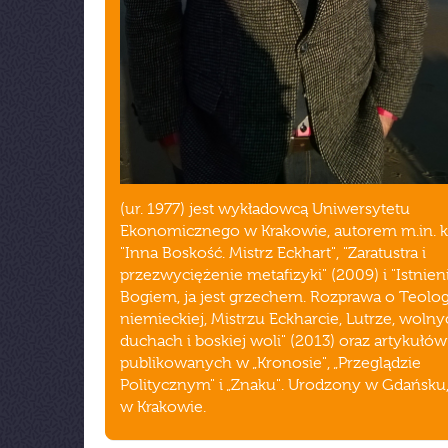
(ur. 1977) jest wykładowcą Uniwersytetu
Ekonomicznego w Krakowie, autorem m.in. k
"Inna Boskość. Mistrz Eckhart", "Zaratustra i
przezwyciężenie metafizyki" (2009) i "Istnieni
Bogiem, ja jest grzechem. Rozprawa o Teolog
niemieckiej, Mistrzu Eckharcie, Lutrze, woln
duchach i boskiej woli" (2013) oraz artykułów
publikowanych w „Kronosie", „Przeglądzie
Politycznym" i „Znaku". Urodzony w Gdańsku
w Krakowie.