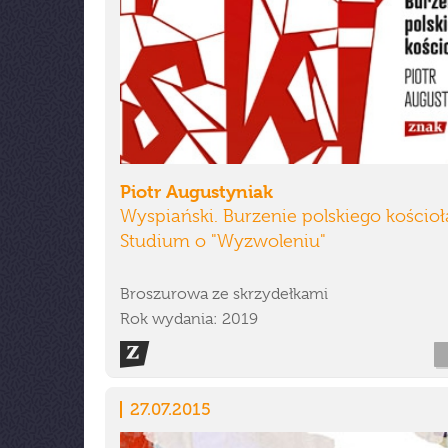
Piotr Augustyniak
Wyspiański. Burzenie polskiego kościoł
Studium o "Wyzwoleniu"
Broszurowa ze skrzydełkami
Rok wydania: 2019
27.07.2015