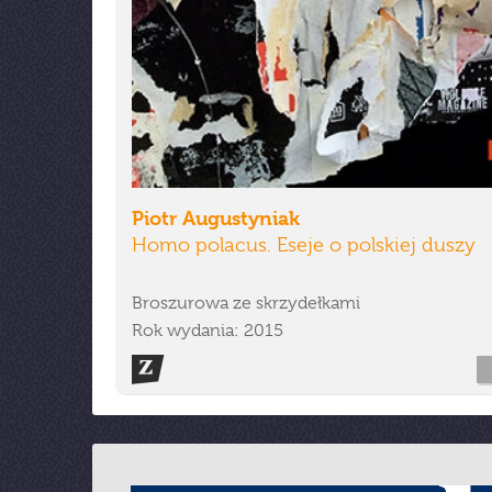
Piotr Augustyniak
Homo polacus. Eseje o polskiej duszy
Broszurowa ze skrzydełkami
Rok wydania: 2015