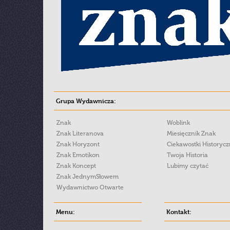
Grupa Wydawnicza:
Znak
Woblink
Znak Literanova
Miesięcznik Znak
Znak Horyzont
Ciekawostki Historyc
Znak Emotikon
Twoja Historia
Znak Koncept
Lubimy czytać
Znak JednymSłowem
Wydawnictwo Otwarte
Menu:
Kontakt: