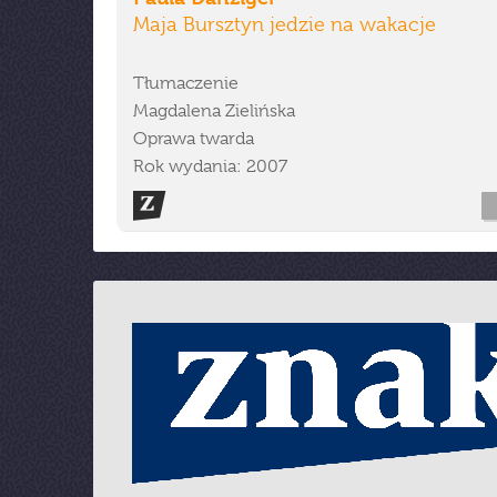
Maja Bursztyn jedzie na wakacje
Tłumaczenie
Magdalena Zielińska
Oprawa twarda
Rok wydania: 2007