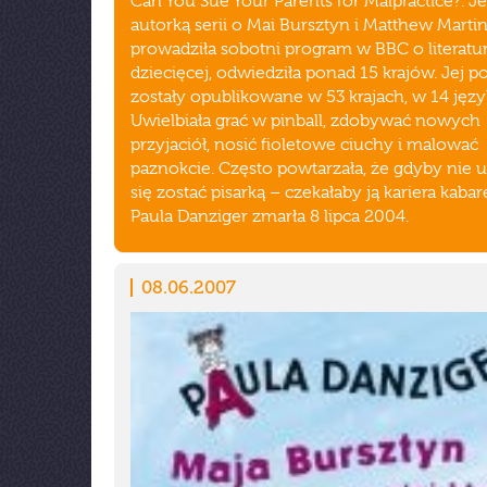
Can You Sue Your Parents for Malpractice?. Je
autorką serii o Mai Bursztyn i Matthew Martin
prowadziła sobotni program w BBC o literatu
dziecięcej, odwiedziła ponad 15 krajów. Jej p
zostały opublikowane w 53 krajach, w 14 języ
Uwielbiała grać w pinball, zdobywać nowych
przyjaciół, nosić fioletowe ciuchy i malować
paznokcie. Często powtarzała, że gdyby nie u
się zostać pisarką – czekałaby ją kariera kabar
Paula Danziger zmarła 8 lipca 2004.
08.06.2007