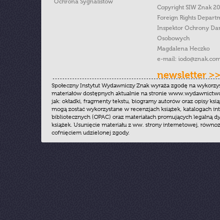
Ochrona Sygnalistow
Copyright SIW Znak 2
Foreign Rights Depart
Inspektor Ochrony Da
Osobowych
Magdalena Heczko
e-mail:
iodo@znak.com
newsletter >
Społeczny Instytut Wydawniczy Znak wyraża zgodę na wykorzy
materiałów dostępnych aktualnie na stronie www.wydawnictwoz
jak: okładki, fragmenty tekstu, biogramy autorów oraz opisy ksią
mogą zostać wykorzystane w recenzjach książek, katalogach i
bibliotecznych (OPAC) oraz materiałach promujących legalną dy
książek. Usunięcie materiału z ww. strony internetowej, równoz
cofnięciem udzielonej zgody.