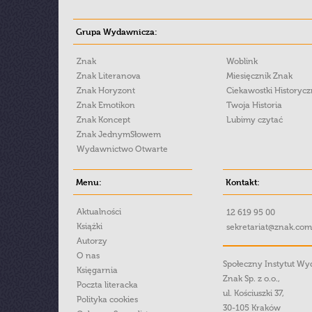
Grupa Wydawnicza:
Znak
Woblink
Znak Literanova
Miesięcznik Znak
Znak Horyzont
Ciekawostki Historyc
Znak Emotikon
Twoja Historia
Znak Koncept
Lubimy czytać
Znak JednymSłowem
Wydawnictwo Otwarte
Menu:
Kontakt:
Aktualności
12 619 95 00
Książki
sekretariat@znak.com
Autorzy
O nas
Społeczny Instytut W
Księgarnia
Znak Sp. z o.o.,
Poczta literacka
ul. Kościuszki 37,
Polityka cookies
30-105 Kraków