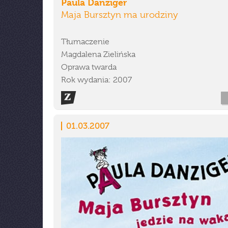
Paula Danziger
Maja Bursztyn ma urodziny
Tłumaczenie
Magdalena Zielińska
Oprawa twarda
Rok wydania: 2007
01.03.2007