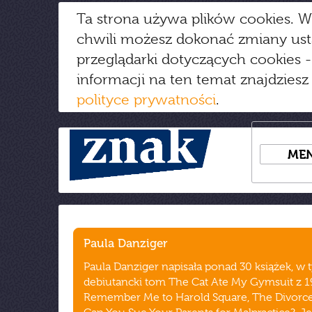
Ta strona używa plików cookies. W
chwili możesz dokonać zmiany us
przeglądarki dotyczących cookies
-
informacji na ten temat znajdziesz
polityce prywatności
.
ME
Paula Danziger
Paula Danziger napisała ponad 30 książek, w
debiutancki tom The Cat Ate My Gymsuit z 1
Remember Me to Harold Square, The Divorce 