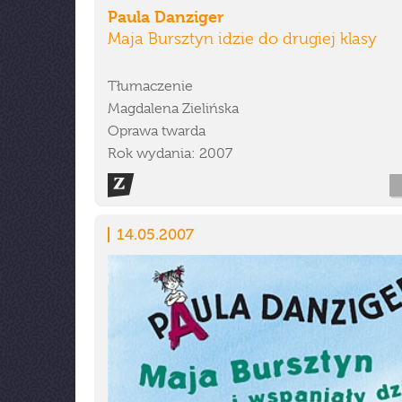
Paula Danziger
Maja Bursztyn idzie do drugiej klasy
Tłumaczenie
Magdalena Zielińska
Oprawa twarda
Rok wydania: 2007
14.05.2007