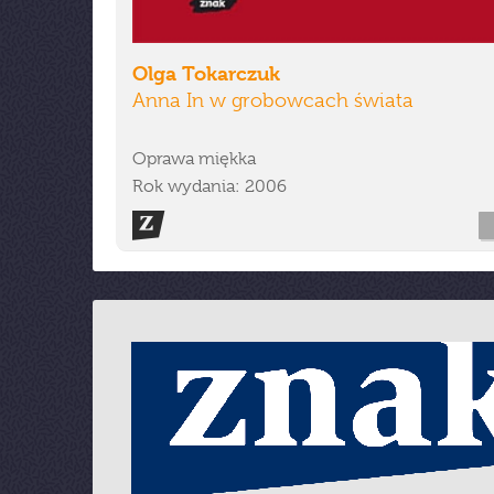
Olga Tokarczuk
Anna In w grobowcach świata
Oprawa miękka
Rok wydania: 2006