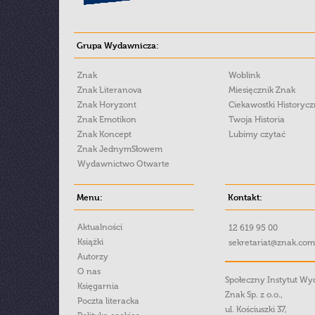
Grupa Wydawnicza:
Znak
Woblink
Znak Literanova
Miesięcznik Znak
Znak Horyzont
Ciekawostki Historyc
Znak Emotikon
Twoja Historia
Znak Koncept
Lubimy czytać
Znak JednymSłowem
Wydawnictwo Otwarte
Menu:
Kontakt:
Aktualności
12 619 95 00
Książki
sekretariat@znak.com
Autorzy
O nas
Społeczny Instytut W
Księgarnia
Znak Sp. z o.o.,
Poczta literacka
ul. Kościuszki 37,