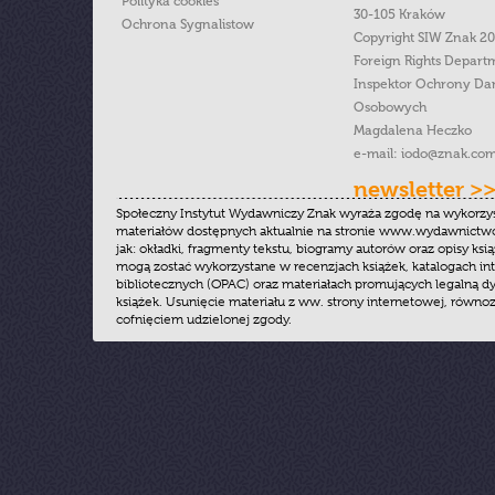
Polityka cookies
30-105 Kraków
Ochrona Sygnalistow
Copyright SIW Znak 2
Foreign Rights Depart
Inspektor Ochrony Da
Osobowych
Magdalena Heczko
e-mail:
iodo@znak.com
newsletter >
Społeczny Instytut Wydawniczy Znak wyraża zgodę na wykorzy
materiałów dostępnych aktualnie na stronie www.wydawnictwoz
jak: okładki, fragmenty tekstu, biogramy autorów oraz opisy ksią
mogą zostać wykorzystane w recenzjach książek, katalogach i
bibliotecznych (OPAC) oraz materiałach promujących legalną dy
książek. Usunięcie materiału z ww. strony internetowej, równoz
cofnięciem udzielonej zgody.