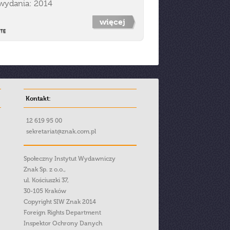
wydania: 2014
więcej
Kontakt:
12 619 95 00
sekretariat@znak.com.pl
Społeczny Instytut Wydawniczy
Znak Sp. z o.o.,
ul. Kościuszki 37,
30-105 Kraków
Copyright SIW Znak 2014
Foreign Rights Department
Inspektor Ochrony Danych