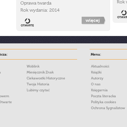
Rok 
Oprawa twarda
Rok wydania: 2014
więcej
cza:
Menu:
Woblink
Aktualności
a
Miesięcznik Znak
Książki
Ciekawostki Historyczne
Autorzy
Twoja Historia
O nas
Lubimy czytać
Księgarnia
łowem
Poczta literacka
Otwarte
Polityka cookies
Ochrona Sygnalistow