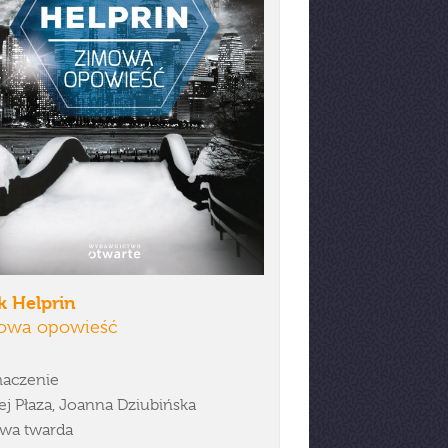
k Helprin
owa opowieść
aczenie
ej Płaza, Joanna Dziubińska
wa twarda