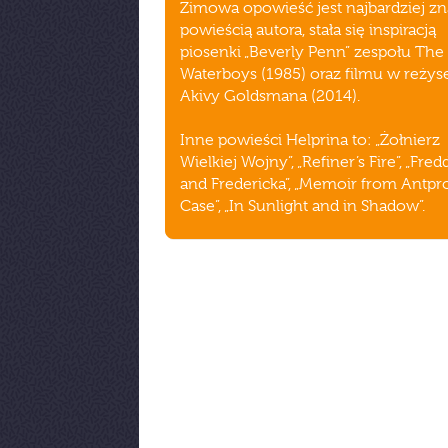
Zimowa opowieść jest najbardziej z
powieścią autora, stała się inspiracją
piosenki „Beverly Penn” zespołu The
Waterboys (1985) oraz filmu w reżyse
Akivy Goldsmana (2014).
Inne powieści Helprina to: „Żołnierz
Wielkiej Wojny”, „Refiner’s Fire”, „Fred
and Fredericka”, „Memoir from Antpr
Case”, „In Sunlight and in Shadow”.