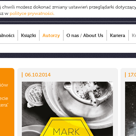
ej chwili możesz dokonać zmiany ustawień przeglądarki dotycząc
esz w
polityce prywatności
.
alności
Książki
Autorzy
O nas
/
About Us
Kariera
K
06.10.2014
17.
diów
ecie
era”