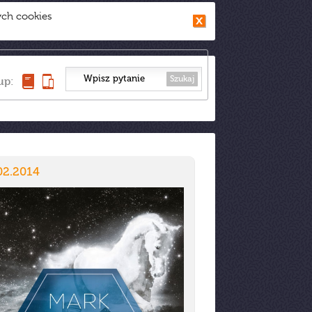
ych cookies
Szukaj
up:
02.2014