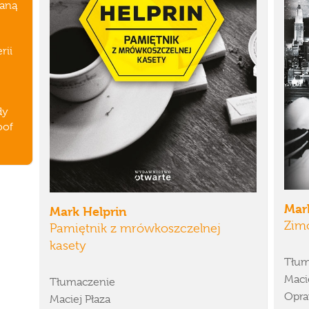
naną
rii
dy
oof
Mar
Mark Helprin
Zim
Pamiętnik z mrówkoszczelnej
kasety
Tłum
Maci
Tłumaczenie
Opra
Maciej Płaza