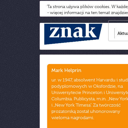
Ta strona używa plików cookies. W każd
- więcej informacji na ten temat znajdzi
Aktu
Mark Helprin
ur. w 1947, absolwent Harvardu i stu
podyplomowych w Oksfordzie, na
Uniwersytecie Princeton i Uniwersyt
Columbia. Publicysta, m.in. „New York
i „New York Timesa”. Za twórczość
prozatorską został uhonorowany
wieloma nagrodami.