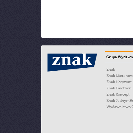
Grupa Wydawni
Znak
Znak Literanov
Znak Horyzont
Znak Emotikon
Znak Koncept
Znak JednymS
Wydawnictwo 