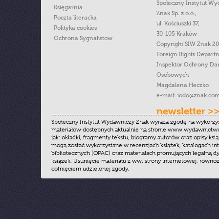
Społeczny Instytut W
Księgarnia
Znak Sp. z o.o.,
Poczta literacka
ul. Kościuszki 37,
Polityka cookies
30-105 Kraków
Ochrona Sygnalistow
Copyright SIW Znak 2
Foreign Rights Depart
Inspektor Ochrony Da
Osobowych
Magdalena Heczko
e-mail:
iodo@znak.com
newsletter >
Społeczny Instytut Wydawniczy Znak wyraża zgodę na wykorzy
materiałów dostępnych aktualnie na stronie www.wydawnictwoz
jak: okładki, fragmenty tekstu, biogramy autorów oraz opisy ksią
mogą zostać wykorzystane w recenzjach książek, katalogach i
bibliotecznych (OPAC) oraz materiałach promujących legalną dy
książek. Usunięcie materiału z ww. strony internetowej, równoz
cofnięciem udzielonej zgody.