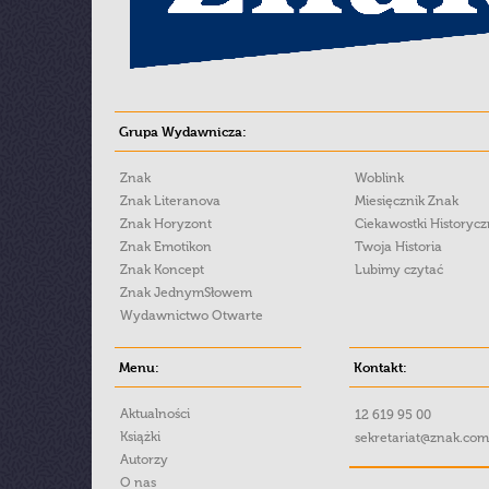
Grupa Wydawnicza:
Znak
Woblink
Znak Literanova
Miesięcznik Znak
Znak Horyzont
Ciekawostki Historyc
Znak Emotikon
Twoja Historia
Znak Koncept
Lubimy czytać
Znak JednymSłowem
Wydawnictwo Otwarte
Menu:
Kontakt:
Aktualności
12 619 95 00
Książki
sekretariat@znak.com
Autorzy
O nas