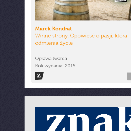
Marek Kondrat
Winne strony. Opowieść o pasji, która
odmienia życie
Oprawa twarda
Rok wydania: 2015