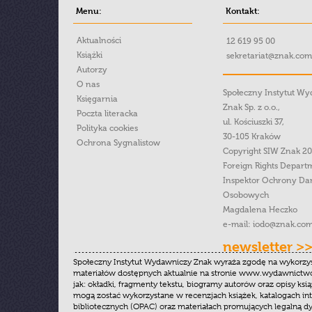
Menu:
Kontakt:
Aktualności
12 619 95 00
Książki
sekretariat@znak.com
Autorzy
O nas
Społeczny Instytut W
Księgarnia
Znak Sp. z o.o.,
Poczta literacka
ul. Kościuszki 37,
Polityka cookies
30-105 Kraków
Ochrona Sygnalistow
Copyright SIW Znak 2
Foreign Rights Depart
Inspektor Ochrony Da
Osobowych
Magdalena Heczko
e-mail:
iodo@znak.com
newsletter >
Społeczny Instytut Wydawniczy Znak wyraża zgodę na wykorzy
materiałów dostępnych aktualnie na stronie www.wydawnictwoz
jak: okładki, fragmenty tekstu, biogramy autorów oraz opisy ksią
mogą zostać wykorzystane w recenzjach książek, katalogach i
bibliotecznych (OPAC) oraz materiałach promujących legalną dy