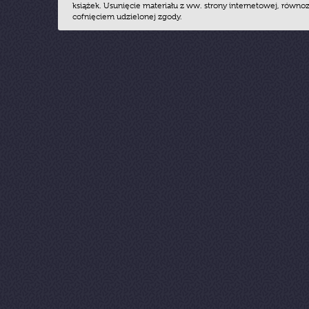
książek. Usunięcie materiału z ww. strony internetowej, równoz
cofnięciem udzielonej zgody.