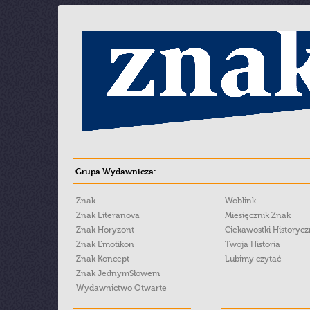
Grupa Wydawnicza:
Znak
Woblink
Znak Literanova
Miesięcznik Znak
Znak Horyzont
Ciekawostki Historyc
Znak Emotikon
Twoja Historia
Znak Koncept
Lubimy czytać
Znak JednymSłowem
Wydawnictwo Otwarte