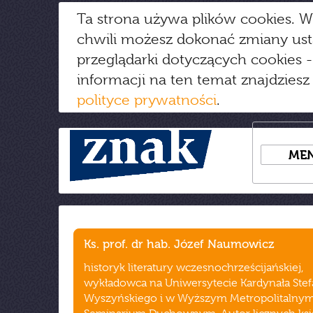
Ta strona używa plików cookies. W
chwili możesz dokonać zmiany us
przeglądarki dotyczących cookies
-
informacji na ten temat znajdziesz
polityce prywatności
.
ME
Ks. prof. dr hab. Józef Naumowicz
historyk literatury wczesnochrześcijańskiej,
wykładowca na Uniwersytecie Kardynała Ste
Wyszyńskiego i w Wyższym Metropolitalny