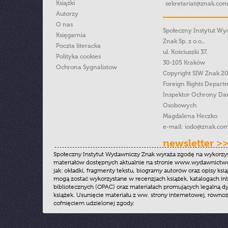
Książki
sekretariat@znak.com
Autorzy
O nas
Społeczny Instytut W
Księgarnia
Znak Sp. z o.o.,
Poczta literacka
ul. Kościuszki 37,
Polityka cookies
30-105 Kraków
Ochrona Sygnalistow
Copyright SIW Znak 2
Foreign Rights Depart
Inspektor Ochrony Da
Osobowych
Magdalena Heczko
e-mail:
iodo@znak.com
newsletter >
Społeczny Instytut Wydawniczy Znak wyraża zgodę na wykorzy
materiałów dostępnych aktualnie na stronie www.wydawnictwoz
jak: okładki, fragmenty tekstu, biogramy autorów oraz opisy ksią
mogą zostać wykorzystane w recenzjach książek, katalogach i
bibliotecznych (OPAC) oraz materiałach promujących legalną dy
książek. Usunięcie materiału z ww. strony internetowej, równoz
cofnięciem udzielonej zgody.