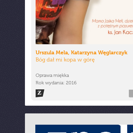
Urszula Mela, Katarzyna Węglarczyk
Bóg dał mi kopa w górę
Oprawa miękka
Rok wydania: 2016