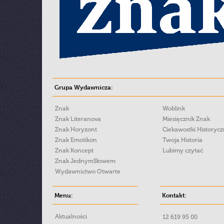
Grupa Wydawnicza:
Znak
Woblink
Znak Literanova
Miesięcznik Znak
Znak Horyzont
Ciekawostki Historyc
Znak Emotikon
Twoja Historia
Znak Koncept
Lubimy czytać
Znak JednymSłowem
Wydawnictwo Otwarte
Menu:
Kontakt:
Aktualności
12 619 95 00