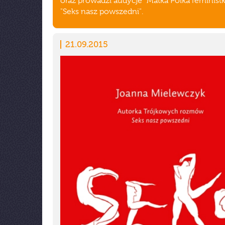
oraz prowadzi audycje "Matka Polka feministk
"Seks nasz powszedni".
21.09.2015