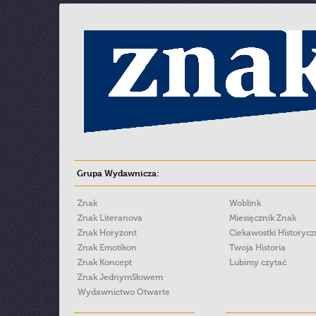
Grupa Wydawnicza:
Znak
Woblink
Znak Literanova
Miesięcznik Znak
Znak Horyzont
Ciekawostki Historyc
Znak Emotikon
Twoja Historia
Znak Koncept
Lubimy czytać
Znak JednymSłowem
Wydawnictwo Otwarte