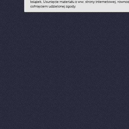
książek. Usunięcie materiału z ww. strony internetowej, równoz
cofnięciem udzielonej zgody.