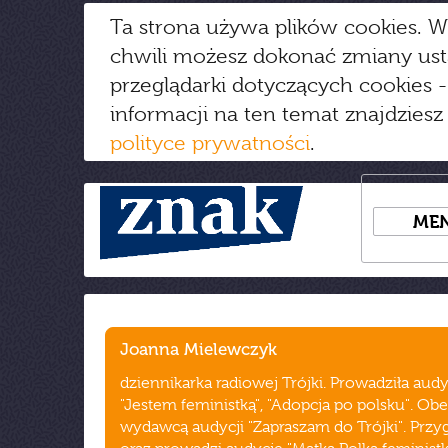
Ta strona używa plików cookies. W
chwili możesz dokonać zmiany us
przeglądarki dotyczących cookies
-
informacji na ten temat znajdziesz
polityce prywatności
.
ME
Joanna Mielewczyk
dziennikarka radiowej Trójki. Prowadziła aud
"Jestem feministką", "Adopcja po polsku". Obe
wydawcą audycji "Zapraszam do Trójki". Prz