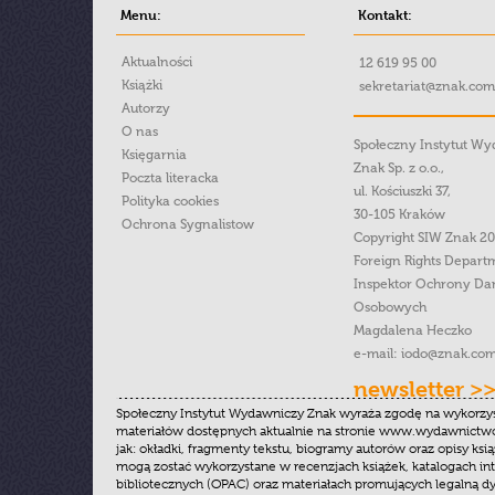
Menu:
Kontakt:
Aktualności
12 619 95 00
Książki
sekretariat@znak.com
Autorzy
O nas
Społeczny Instytut W
Księgarnia
Znak Sp. z o.o.,
Poczta literacka
ul. Kościuszki 37,
Polityka cookies
30-105 Kraków
Ochrona Sygnalistow
Copyright SIW Znak 2
Foreign Rights Depart
Inspektor Ochrony Da
Osobowych
Magdalena Heczko
e-mail:
iodo@znak.com
newsletter >
Społeczny Instytut Wydawniczy Znak wyraża zgodę na wykorzy
materiałów dostępnych aktualnie na stronie www.wydawnictwoz
jak: okładki, fragmenty tekstu, biogramy autorów oraz opisy ksią
mogą zostać wykorzystane w recenzjach książek, katalogach i
bibliotecznych (OPAC) oraz materiałach promujących legalną dy