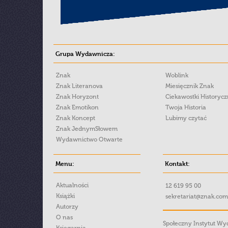
Grupa Wydawnicza:
Znak
Woblink
Znak Literanova
Miesięcznik Znak
Znak Horyzont
Ciekawostki Historyc
Znak Emotikon
Twoja Historia
Znak Koncept
Lubimy czytać
Znak JednymSłowem
Wydawnictwo Otwarte
Menu:
Kontakt:
Aktualności
12 619 95 00
Książki
sekretariat@znak.com
Autorzy
O nas
Społeczny Instytut W