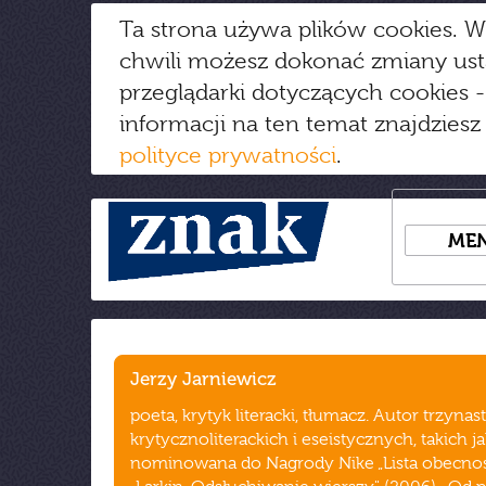
Ta strona używa plików cookies. W
chwili możesz dokonać zmiany us
przeglądarki dotyczących cookies
-
informacji na ten temat znajdziesz
polityce prywatności
.
ME
Jerzy Jarniewicz
poeta, krytyk literacki, tłumacz. Autor trzynas
krytycznoliterackich i eseistycznych, takich j
nominowana do Nagrody Nike „Lista obecnośc