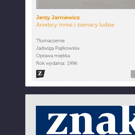
Jerzy Jarniewicz
Anielscy mnisi i ziemscy ludzie
Tłumaczenie
Jadwiga Piątkowska
Oprawa miękka
Rok wydania: 1996