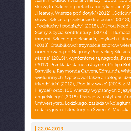
„Larkin. Odsłuchiwanie wierszy" (2006), „Od p
skowytu. Szkice o poetach amerykańskich" (2
„Heaney. Wiersze pod dotyk" (2012), „Gościn
słowa. Szkice o przekładzie literackim" (2012),
„Podsłuchy i podglądy" (2015), „All You Need i
Sceny z życia kontrkultury" (2016) i „Tłumac
innymi. Szkice o przekładach, językach i liter
(2018). Opublikował trzynaście zbiorów wiers
nominowaną do Nagrody Poetyckiej Silesius
Marsie" (2015) i wyróżnione tą nagrodą „Pust
(2017). Przekładał Jamesa Joyce'a, Philipa Ro
Banville'a, Raymonda Carvera, Edmunda White
wielu innych. Opracował także antologie „Sz
irlandzkich" (2012), „Poetki z wysp" (2015, z 
Heydel) oraz „100 wierszy wypisanych z języ
angielskiego" (2018). Pracuje w Instytucie Ang
Uniwersytetu Łódzkiego, zasiada w kolegium
redakcyjnym „Literatury na Świecie". Mieszka 
22.04.2019