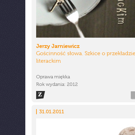
Jerzy Jarniewicz
Gościnność słowa. Szkice o przekładzi
literackim
Oprawa miękka
Rok wydania: 2012
31.01.2011