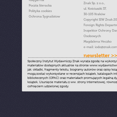
Księgarnia
Znak Sp. z o.o.,
Poczta literacka
ul. Kościuszki 37,
Polityka cookies
30-105 Kraków
Ochrona Sygnalistow
Copyright SIW Znak 2
Foreign Rights Depart
Inspektor Ochrony Da
Osobowych
Magdalena Heczko
e-mail:
iodo@znak.com
newsletter >
Społeczny Instytut Wydawniczy Znak wyraża zgodę na wykorzy
materiałów dostępnych aktualnie na stronie www.wydawnictwoz
jak: okładki, fragmenty tekstu, biogramy autorów oraz opisy ksią
mogą zostać wykorzystane w recenzjach książek, katalogach i
bibliotecznych (OPAC) oraz materiałach promujących legalną dy
książek. Usunięcie materiału z ww. strony internetowej, równoz
cofnięciem udzielonej zgody.