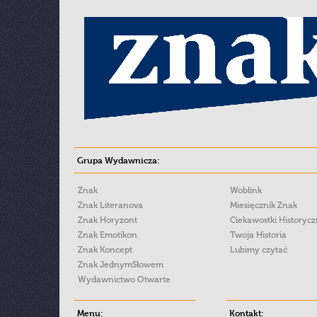
Grupa Wydawnicza:
Znak
Woblink
Znak Literanova
Miesięcznik Znak
Znak Horyzont
Ciekawostki Historyc
Znak Emotikon
Twoja Historia
Znak Koncept
Lubimy czytać
Znak JednymSłowem
Wydawnictwo Otwarte
Menu:
Kontakt: