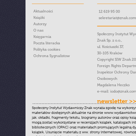
Aktualności
12 619 95 00
Książki
sekretariat@znak.com
Autorzy
O nas
Społeczny Instytut W
Księgarnia
Znak Sp. z o.o.,
Poczta literacka
ul. Kościuszki 37,
Polityka cookies
30-105 Kraków
Ochrona Sygnalistow
Copyright SIW Znak 2
Foreign Rights Depart
Inspektor Ochrony Da
Osobowych
Magdalena Heczko
e-mail:
iodo@znak.com
newsletter >
Społeczny Instytut Wydawniczy Znak wyraża zgodę na wykorzy
materiałów dostępnych aktualnie na stronie www.wydawnictwoz
jak: okładki, fragmenty tekstu, biogramy autorów oraz opisy ksią
mogą zostać wykorzystane w recenzjach książek, katalogach i
bibliotecznych (OPAC) oraz materiałach promujących legalną dy
książek. Usunięcie materiału z ww. strony internetowej, równoz