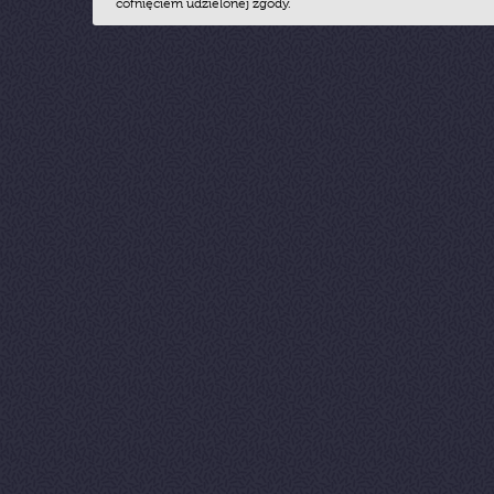
cofnięciem udzielonej zgody.