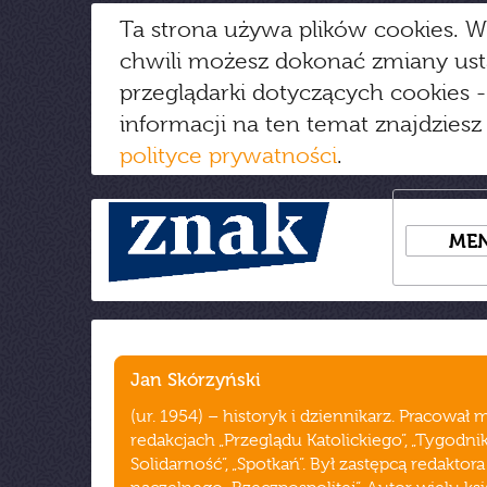
Ta strona używa plików cookies. W
chwili możesz dokonać zmiany us
przeglądarki dotyczących cookies
-
informacji na ten temat znajdziesz
polityce prywatności
.
ME
Jan Skórzyński
(ur. 1954) – historyk i dziennikarz. Pracował m
redakcjach „Przeglądu Katolickiego”, „Tygodni
Solidarność”, „Spotkań”. Był zastępcą redaktora