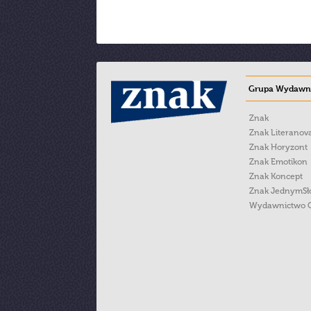
Grupa Wydawni
Znak
Znak Literanov
Znak Horyzont
Znak Emotikon
Znak Koncept
Znak JednymS
Wydawnictwo 