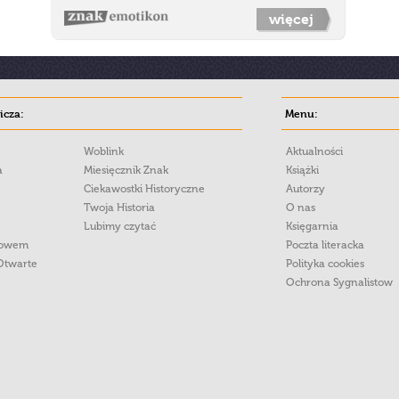
więcej
cza:
Menu:
Woblink
Aktualności
a
Miesięcznik Znak
Książki
Ciekawostki Historyczne
Autorzy
Twoja Historia
O nas
Lubimy czytać
Księgarnia
łowem
Poczta literacka
Otwarte
Polityka cookies
Ochrona Sygnalistow