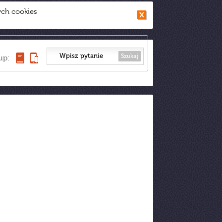
ych cookies
Szukaj
up: