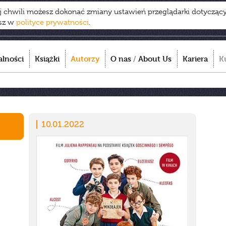
ej chwili możesz dokonać zmiany ustawień przeglądarki dotycząc
esz w
polityce prywatności
.
alności
Książki
Autorzy
O nas
/
About Us
Kariera
K
10.01.2022