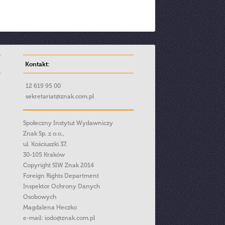
Kontakt:
12 619 95 00
sekretariat@znak.com.pl
Społeczny Instytut Wydawniczy
Znak Sp. z o.o.,
ul. Kościuszki 37,
30-105 Kraków
Copyright SIW Znak 2014
Foreign Rights Department
Inspektor Ochrony Danych
Osobowych
Magdalena Heczko
e-mail:
iodo@znak.com.pl