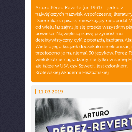
Arturo Pérez-Reverte (ur. 1951) – jedno z
największych nazwisk współczesnej literatury
Dziennikarz i pisarz, mieszkający nieopodal 
od wielu lat zajmuje się przede wszystkim p
powieści. Największą sławę przyniósł mu
detektywistyczny cykl z postacią kapitana Alat
Wiele z jego książek doczekało się ekranizacji
przełożono je na niemal 30 języków. Pérez-R
wielokrotnie nagradzany nie tylko w samej Hi
ale także w USA czy Szwecji, jest członkiem
Królewskiej Akademii Hiszpańskiej.
11.03.2019