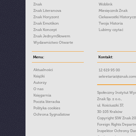
Znak
Woblink
Znak Literanova
Miesięcznik Znak
Znak Horyzont
Ciekawostki Historyc
Znak Emotikon
Twoja Historia
Znak Koncept
Lubimy czytać
Znak JednymSłowem
Wydawnictwo Otwarte
Menu:
Kontakt:
Aktualności
12 619 95 00
Książki
sekretariat@znak.com
Autorzy
O nas
Społeczny Instytut W
Księgarnia
Znak Sp. z o.o.,
Poczta literacka
ul. Kościuszki 37,
Polityka cookies
30-105 Kraków
Ochrona Sygnalistow
Copyright SIW Znak 2
Foreign Rights Depart
Inspektor Ochrony Da