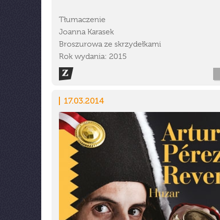
Tłumaczenie
Joanna Karasek
Broszurowa ze skrzydełkami
Rok wydania: 2015
17.03.2014