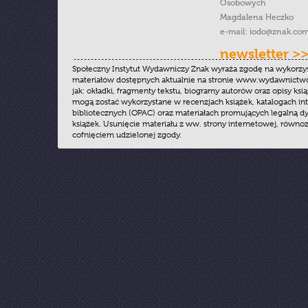
Osobowych
Magdalena Heczko
e-mail:
iodo@znak.com
newsletter >
Społeczny Instytut Wydawniczy Znak wyraża zgodę na wykorzy
materiałów dostępnych aktualnie na stronie www.wydawnictwoz
jak: okładki, fragmenty tekstu, biogramy autorów oraz opisy ksią
mogą zostać wykorzystane w recenzjach książek, katalogach i
bibliotecznych (OPAC) oraz materiałach promujących legalną dy
książek. Usunięcie materiału z ww. strony internetowej, równoz
cofnięciem udzielonej zgody.