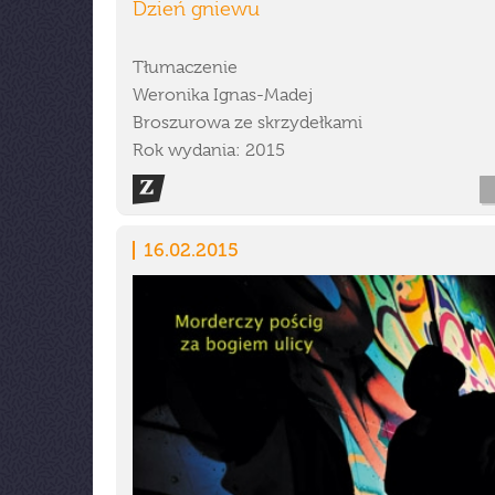
Dzień gniewu
Tłumaczenie
Weronika Ignas-Madej
Broszurowa ze skrzydełkami
Rok wydania: 2015
16.02.2015