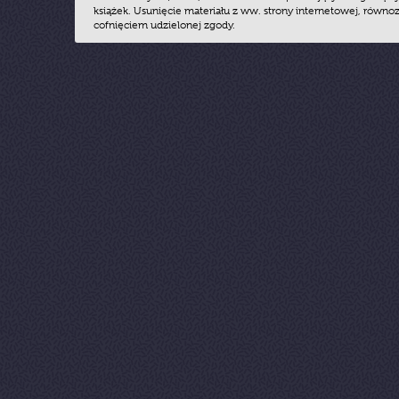
książek. Usunięcie materiału z ww. strony internetowej, równoz
cofnięciem udzielonej zgody.