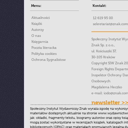
Menu:
Kontakt:
Aktualności
12 619 95 00
Książki
sekretariat@znak.com
Autorzy
O nas
Społeczny Instytut W
Księgarnia
Znak Sp. z o.o.,
Poczta literacka
ul. Kościuszki 37,
Polityka cookies
30-105 Kraków
Ochrona Sygnalistow
Copyright SIW Znak 2
Foreign Rights Depart
Inspektor Ochrony Da
Osobowych
Magdalena Heczko
e-mail:
iodo@znak.com
newsletter >
Społeczny Instytut Wydawniczy Znak wyraża zgodę na wykorzy
materiałów dostępnych aktualnie na stronie www.wydawnictwoz
jak: okładki, fragmenty tekstu, biogramy autorów oraz opisy ksią
mogą zostać wykorzystane w recenzjach książek, katalogach i
bibliotecznych (OPAC) oraz materiałach promujących legalną dy