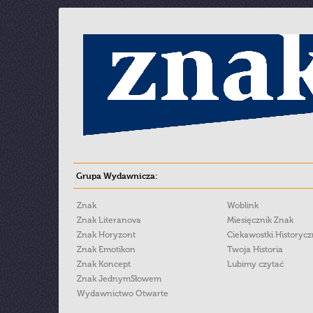
Grupa Wydawnicza:
Znak
Woblink
Znak Literanova
Miesięcznik Znak
Znak Horyzont
Ciekawostki Historyc
Znak Emotikon
Twoja Historia
Znak Koncept
Lubimy czytać
Znak JednymSłowem
Wydawnictwo Otwarte