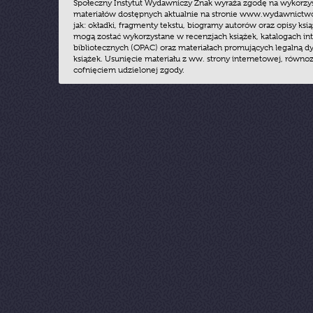
Społeczny Instytut Wydawniczy Znak wyraża zgodę na wykorzy
materiałów dostępnych aktualnie na stronie www.wydawnictwoz
jak: okładki, fragmenty tekstu, biogramy autorów oraz opisy ksią
mogą zostać wykorzystane w recenzjach książek, katalogach i
bibliotecznych (OPAC) oraz materiałach promujących legalną dy
książek. Usunięcie materiału z ww. strony internetowej, równoz
cofnięciem udzielonej zgody.