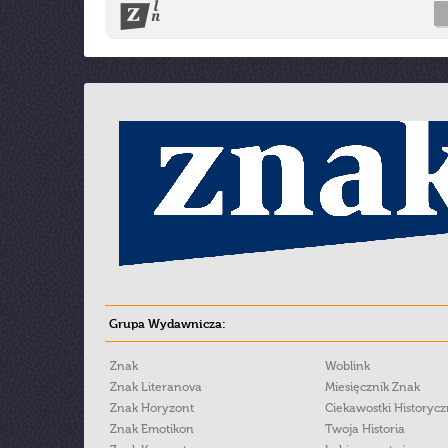
Grupa Wydawnicza:
Znak
Woblink
Znak Literanova
Miesięcznik Znak
Znak Horyzont
Ciekawostki Historyc
Znak Emotikon
Twoja Historia