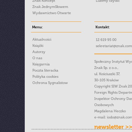
Znak Koncept
Lubimy czytać
Znak JednymSłowem
Wydawnictwo Otwarte
Menu:
Kontakt:
Aktualności
12 619 95 00
Książki
sekretariat@znak.com
Autorzy
O nas
Społeczny Instytut W
Księgarnia
Znak Sp. z o.o.,
Poczta literacka
ul. Kościuszki 37,
Polityka cookies
30-105 Kraków
Ochrona Sygnalistow
Copyright SIW Znak 2
Foreign Rights Depart
Inspektor Ochrony Da
Osobowych
Magdalena Heczko
e-mail:
iodo@znak.com
newsletter >