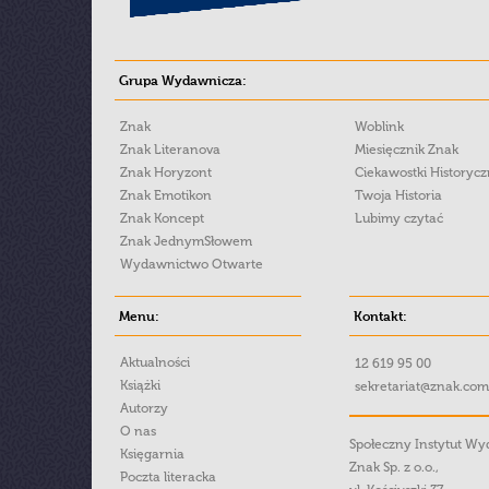
Grupa Wydawnicza:
Znak
Woblink
Znak Literanova
Miesięcznik Znak
Znak Horyzont
Ciekawostki Historyc
Znak Emotikon
Twoja Historia
Znak Koncept
Lubimy czytać
Znak JednymSłowem
Wydawnictwo Otwarte
Menu:
Kontakt:
Aktualności
12 619 95 00
Książki
sekretariat@znak.com
Autorzy
O nas
Społeczny Instytut W
Księgarnia
Znak Sp. z o.o.,
Poczta literacka