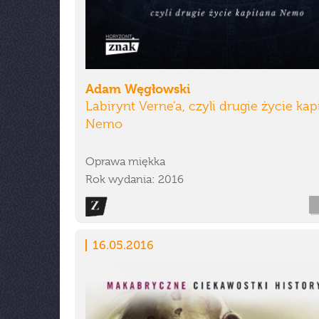
Adam Węgłowski
Labirynt Verne’a, czyli drugie życie kap
Nemo
Oprawa miękka
Rok wydania: 2016
16.05.2016