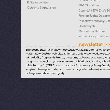
ul. Kościuszki 37,
Polityka cookies
30-105 Kraków
Ochrona Sygnalistow
Copyright SIW Znak 2
Foreign Rights Depart
Inspektor Ochrony Da
Osobowych
Magdalena Heczko
e-mail:
iodo@znak.com
newsletter >
Społeczny Instytut Wydawniczy Znak wyraża zgodę na wykorzy
materiałów dostępnych aktualnie na stronie www.wydawnictwoz
jak: okładki, fragmenty tekstu, biogramy autorów oraz opisy ksią
mogą zostać wykorzystane w recenzjach książek, katalogach i
bibliotecznych (OPAC) oraz materiałach promujących legalną dy
książek. Usunięcie materiału z ww. strony internetowej, równoz
cofnięciem udzielonej zgody.