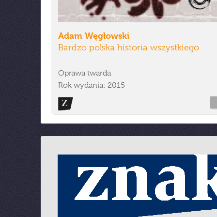
Adam Węgłowski
Bardzo polska historia wszystkiego
Oprawa twarda
Rok wydania: 2015