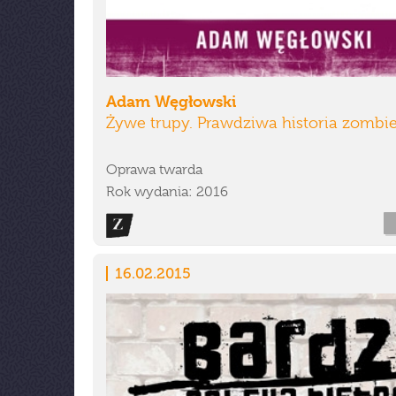
Adam Węgłowski
Żywe trupy. Prawdziwa historia zombi
Oprawa twarda
Rok wydania: 2016
16.02.2015