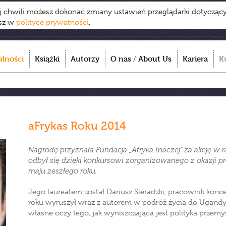
ej chwili możesz dokonać zmiany ustawień przeglądarki dotycząc
esz w
polityce prywatności
.
alności
Książki
Autorzy
O nas
/
About Us
Kariera
K
aFrykas Roku 2014
Nagrodę przyznała Fundacja „Afryka Inaczej" za akcję w
odbył się dzięki konkursowi zorganizowanego z okazji 
maju zeszłego roku.
Jego laureatem został Dariusz Sieradzki, pracownik konc
roku wyruszył wraz z autorem w podróż życia do Ugandy.
własne oczy tego, jak wyniszczająca jest polityka przem