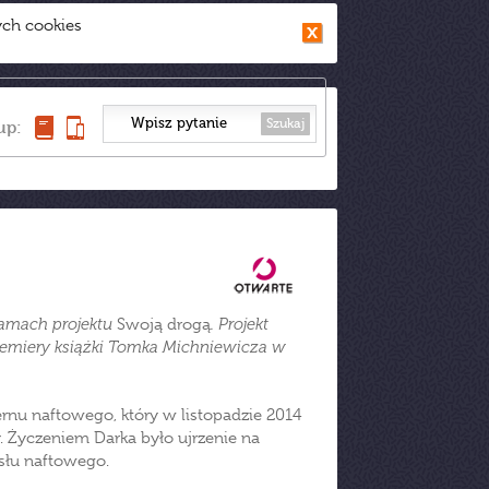
ych cookies
Szukaj
up:
 ramach projektu
Swoją drogą
. Projekt
premiery książki Tomka Michniewicza w
ernu naftowego, który w listopadzie 2014
 Życzeniem Darka było ujrzenie na
ysłu naftowego.