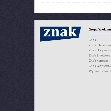
Grupa Wydawni
Znak
Znak Literanov
Znak Horyzont
Znak Emotikon
Znak Koncept
Znak JednymS
Wydawnictwo 