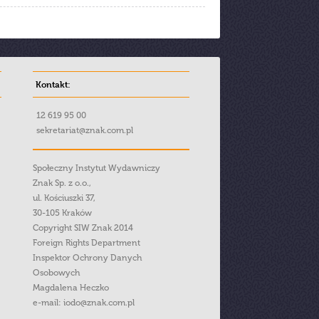
Kontakt:
12 619 95 00
sekretariat@znak.com.pl
Społeczny Instytut Wydawniczy
Znak Sp. z o.o.,
ul. Kościuszki 37,
30-105 Kraków
Copyright SIW Znak 2014
Foreign Rights Department
Inspektor Ochrony Danych
Osobowych
Magdalena Heczko
e-mail:
iodo@znak.com.pl