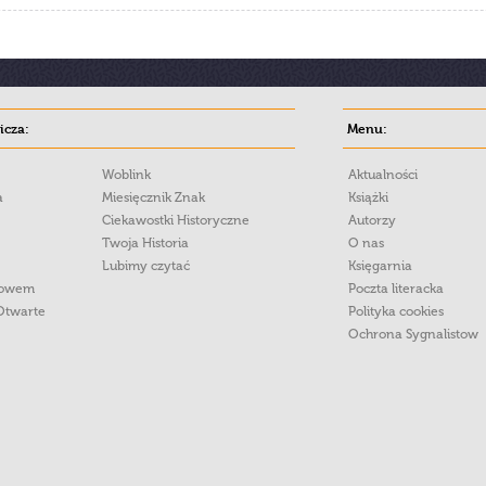
cza:
Menu:
Woblink
Aktualności
a
Miesięcznik Znak
Książki
Ciekawostki Historyczne
Autorzy
Twoja Historia
O nas
Lubimy czytać
Księgarnia
łowem
Poczta literacka
Otwarte
Polityka cookies
Ochrona Sygnalistow