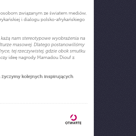
ej" osobom związanym ze światem mediów,
frykańskiej i dialogu polsko-afrykańskiego
iż każą nam stereotypowe wyobrażenia na
lturze masowej. Dlatego postanowiliśmy
ryce, tej rzeczywistej, gdzie obok smutku
aczy ideę nagrody Mamadou Diouf z
 życzymy kolejnych inspirujących