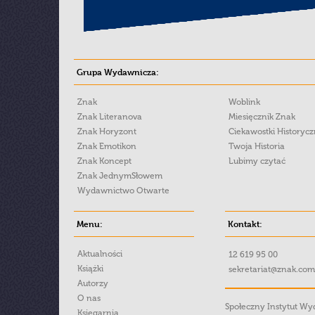
Grupa Wydawnicza:
Znak
Woblink
Znak Literanova
Miesięcznik Znak
Znak Horyzont
Ciekawostki Historyc
Znak Emotikon
Twoja Historia
Znak Koncept
Lubimy czytać
Znak JednymSłowem
Wydawnictwo Otwarte
Menu:
Kontakt:
Aktualności
12 619 95 00
Książki
sekretariat@znak.com
Autorzy
O nas
Społeczny Instytut W
Księgarnia