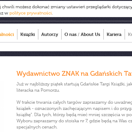
ej chwili możesz dokonać zmiany ustawień przeglądarki dotycząc
esz w
polityce prywatności
.
alności
Książki
Autorzy
O nas
/
About Us
Kariera
K
Wydawnictwo ZNAK na Gdańskich Tar
Już w najbliższy piątek startują Gdańskie Targi Książki, 
literacka na Pomorzu.
W trakcie trwania całych targów zapraszamy do uważnego
książek - oznaczonych zachęcającym napisem i do przygarn
książkę". Dla tych, którzy będą mieć mniej szczęścia w p
Wyboru zapraszamy do stoiska nr 7, gdzie będą na Was cze
specjalnych cenach.