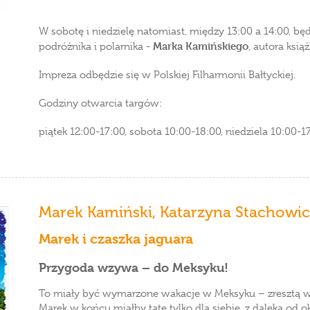
W sobotę i niedzielę natomiast, między 13:00 a 14:00, b
Marka Kamińskiego
podróżnika i polarnika -
, autora ksią
Impreza odbędzie się w Polskiej Filharmonii Bałtyckiej.
Godziny otwarcia targów:
piątek 12:00-17:00, sobota 10:00-18:00, niedziela 10:00-17
Marek Kamiński
,
Katarzyna Stachowi
Marek i czaszka jaguara
Przygoda wzywa – do Meksyku!
To miały być wymarzone wakacje w Meksyku – zresztą ws
Marek w końcu miałby tatę tylko dla siebie, z daleka od o