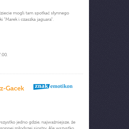
ędziecie mogli tam spotkać słynnego
żki "Marek i czaszka jaguara".
:00.
cz-Gacek
zystko jedno gdzie, najważniejsze, że
kropnej młodszej siostry. Ale wszystko