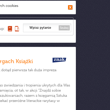
ych cookies
Szukaj
up:
gach Książki
jak dotąd pierwsza tak duża impreza
 zwiedzania i tropienia ukrytych dla Was
ięcia, ot tak, w akcji "Znajdź sobie
oszukiwaniach, razem z księgarnią Sztuka
kać przeróżne literackie rarytasy w