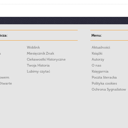
cza:
Menu:
Woblink
Aktualności
a
Miesięcznik Znak
Książki
Ciekawostki Historyczne
Autorzy
Twoja Historia
O nas
Lubimy czytać
Księgarnia
łowem
Poczta literacka
Otwarte
Polityka cookies
Ochrona Sygnalistow