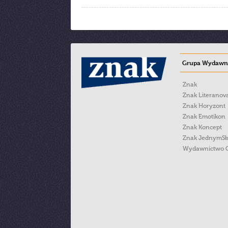
Grupa Wydawni
Znak
Znak Literanov
Znak Horyzont
Znak Emotikon
Znak Koncept
Znak JednymS
Wydawnictwo 