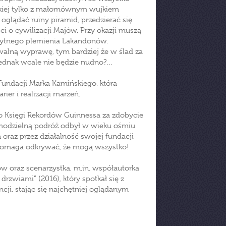
ińskiej tylko z małomównym wujkiem
oglądać ruiny piramid, przedzierać się
i o cywilizacji Majów. Przy okazji muszą
ożytnego plemienia Lakandonów.
alną wyprawę, tym bardziej że w ślad za
ednak wcale nie będzie nudno?…
Fundacji Marka Kamińskiego, która
r i realizacji marzeń.
do Księgi Rekordów Guinnessa za zdobycie
modzielną podróż odbył w wieku ośmiu
 oraz przez działalność swojej fundacji
ą i pomaga odkrywać, że mogą wszystko!
w oraz scenarzystka, m.in. współautorka
rzwiami” (2016), który spotkał się z
cji, stając się najchętniej oglądanym