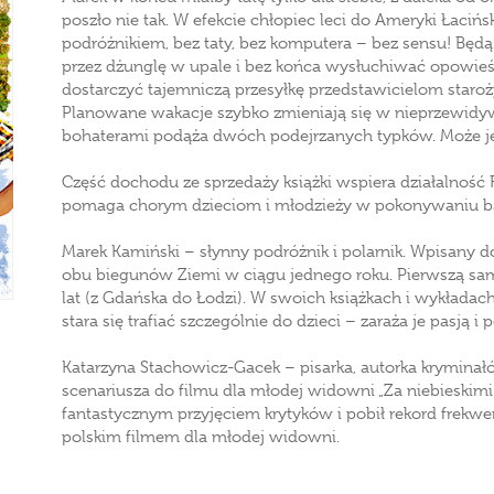
poszło nie tak. W efekcie chłopiec leci do Ameryki Łac
podróżnikiem, bez taty, bez komputera – bez sensu! Będą 
przez dżunglę w upale i bez końca wysłuchiwać opowieśc
dostarczyć tajemniczą przesyłkę przedstawicielom star
Planowane wakacje szybko zmieniają się w nieprzewidyw
bohaterami podąża dwóch podejrzanych typków. Może j
Część dochodu ze sprzedaży książki wspiera działalność 
pomaga chorym dzieciom i młodzieży w pokonywaniu barie
Marek Kamiński – słynny podróżnik i polarnik. Wpisany 
obu biegunów Ziemi w ciągu jednego roku. Pierwszą sa
lat (z Gdańska do Łodzi). W swoich książkach i wykładach
stara się trafiać szczególnie do dzieci – zaraża je pasj
Katarzyna Stachowicz-Gacek – pisarka, autorka kryminałó
scenariusza do filmu dla młodej widowni „Za niebieskimi d
fantastycznym przyjęciem krytyków i pobił rekord frekwen
polskim filmem dla młodej widowni.