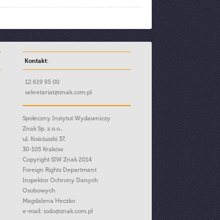
Kontakt:
12 619 95 00
sekretariat@znak.com.pl
Społeczny Instytut Wydawniczy
Znak Sp. z o.o.,
ul. Kościuszki 37,
30-105 Kraków
Copyright SIW Znak 2014
Foreign Rights Department
Inspektor Ochrony Danych
Osobowych
Magdalena Heczko
e-mail:
iodo@znak.com.pl