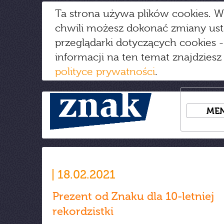
Ta strona używa plików cookies. W
chwili możesz dokonać zmiany us
przeglądarki dotyczących cookies
-
informacji na ten temat znajdziesz
polityce prywatności
.
ME
18.02.2021
Prezent od Znaku dla 10-letniej
rekordzistki