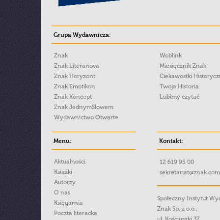
Grupa Wydawnicza:
Znak
Woblink
Znak Literanova
Miesięcznik Znak
Znak Horyzont
Ciekawostki Historyc
Znak Emotikon
Twoja Historia
Znak Koncept
Lubimy czytać
Znak JednymSłowem
Wydawnictwo Otwarte
Menu:
Kontakt:
Aktualności
12 619 95 00
Książki
sekretariat@znak.com
Autorzy
O nas
Społeczny Instytut W
Księgarnia
Znak Sp. z o.o.,
Poczta literacka
ul. Kościuszki 37,