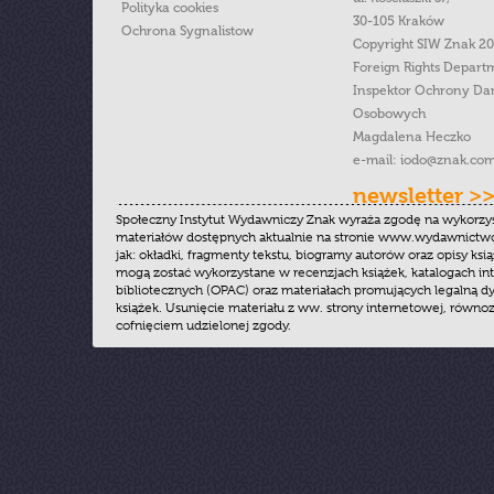
Polityka cookies
30-105 Kraków
Ochrona Sygnalistow
Copyright SIW Znak 2
Foreign Rights Depart
Inspektor Ochrony Da
Osobowych
Magdalena Heczko
e-mail:
iodo@znak.com
newsletter >
Społeczny Instytut Wydawniczy Znak wyraża zgodę na wykorzy
materiałów dostępnych aktualnie na stronie www.wydawnictwoz
jak: okładki, fragmenty tekstu, biogramy autorów oraz opisy ksią
mogą zostać wykorzystane w recenzjach książek, katalogach i
bibliotecznych (OPAC) oraz materiałach promujących legalną dy
książek. Usunięcie materiału z ww. strony internetowej, równoz
cofnięciem udzielonej zgody.