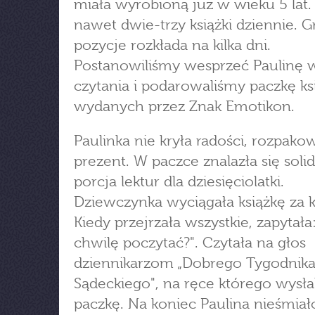
miała wyrobioną już w wieku 5 lat.
nawet dwie-trzy książki dziennie. 
pozycje rozkłada na kilka dni.
Postanowiliśmy wesprzeć Paulinę w 
czytania i podarowaliśmy paczkę ks
wydanych przez Znak Emotikon.
Paulinka nie kryła radości, rozpako
prezent. W paczce znalazła się soli
porcja lektur dla dziesięciolatki.
Dziewczynka wyciągała książkę za k
Kiedy przejrzała wszystkie, zapytał
chwilę poczytać?". Czytała na głos
dziennikarzom „Dobrego Tygodnik
Sądeckiego", na ręce którego wysła
paczkę. Na koniec Paulina nieśmiało