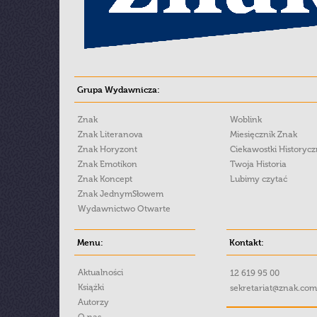
Grupa Wydawnicza:
Znak
Woblink
Znak Literanova
Miesięcznik Znak
Znak Horyzont
Ciekawostki Historyc
Znak Emotikon
Twoja Historia
Znak Koncept
Lubimy czytać
Znak JednymSłowem
Wydawnictwo Otwarte
Menu:
Kontakt:
Aktualności
12 619 95 00
Książki
sekretariat@znak.com
Autorzy
O nas