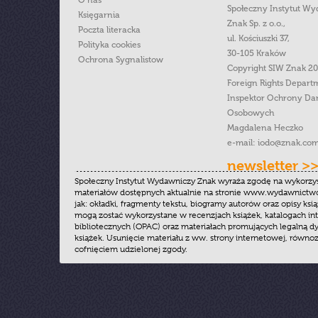
Społeczny Instytut W
Księgarnia
Znak Sp. z o.o.,
Poczta literacka
ul. Kościuszki 37,
Polityka cookies
30-105 Kraków
Ochrona Sygnalistow
Copyright SIW Znak 2
Foreign Rights Depart
Inspektor Ochrony Da
Osobowych
Magdalena Heczko
e-mail:
iodo@znak.com
newsletter >
Społeczny Instytut Wydawniczy Znak wyraża zgodę na wykorzy
materiałów dostępnych aktualnie na stronie www.wydawnictwoz
jak: okładki, fragmenty tekstu, biogramy autorów oraz opisy ksią
mogą zostać wykorzystane w recenzjach książek, katalogach i
bibliotecznych (OPAC) oraz materiałach promujących legalną dy
książek. Usunięcie materiału z ww. strony internetowej, równoz
cofnięciem udzielonej zgody.