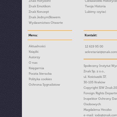
Znak Horyzont
Ciekawostki Historyc
Znak Emotikon
Twoja Historia
Znak Koncept
Lubimy czytać
Znak JednymSłowem
Wydawnictwo Otwarte
Menu:
Kontakt:
Aktualności
12 619 95 00
Książki
sekretariat@znak.com
Autorzy
O nas
Społeczny Instytut W
Księgarnia
Znak Sp. z o.o.,
Poczta literacka
ul. Kościuszki 37,
Polityka cookies
30-105 Kraków
Ochrona Sygnalistow
Copyright SIW Znak 2
Foreign Rights Depart
Inspektor Ochrony Da
Osobowych
Magdalena Heczko
e-mail:
iodo@znak.com