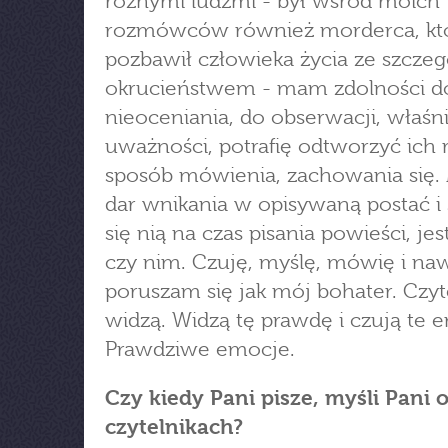
różnymi ludźmi - był wśród moich
rozmówców również morderca, kt
pozbawił człowieka życia ze szcze
okrucieństwem - mam zdolności d
nieoceniania, do obserwacji, właśn
uważności, potrafię odtworzyć ich 
sposób mówienia, zachowania się.
dar wnikania w opisywaną postać i
się nią na czas pisania powieści, je
czy nim. Czuję, myślę, mówię i na
poruszam się jak mój bohater. Czyt
widzą. Widzą tę prawdę i czują te 
Prawdziwe emocje.
Czy kiedy Pani pisze, myśli Pani 
czytelnikach?