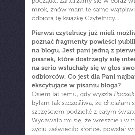
początku zanurzamy się w coraz w
mrok, znów mam te same wątpliwoś
odbiorą tę książkę Czytelnicy...
Pierwsi czytelnicy już mieli możl
poznać fragmenty powieści publ
na blogu. Jest pani jedną z pier
pisarek, które dostrzegły siłę inte
na serio wsłuchały się w głos swo
odbiorców. Co jest dla Pani najba
ekscytujące w pisaniu bloga?
Poczek
Osiem lat temu, gdy wyszła
byłam tak szczęśliwa, że chciałam 
szczęściem podzielić z całym świa
Wydawało mi się, że wreszcie i w
życiu zaświeciło słońce, powstał w