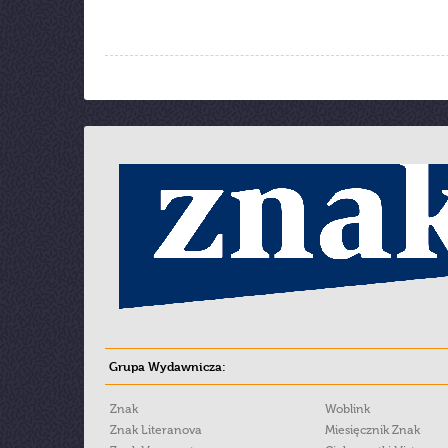
Grupa Wydawnicza:
Znak
Woblink
Znak Literanova
Miesięcznik Znak