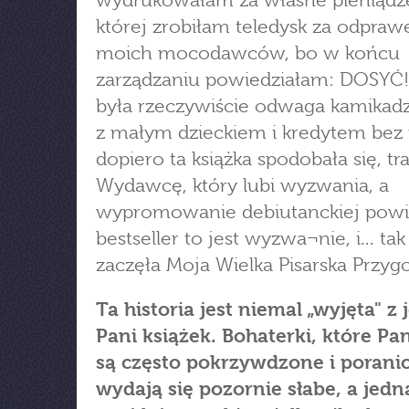
wydrukowałam za własne pieniądze
której zrobiłam teledysk za odpraw
moich mocodawców, bo w końcu
zarządzaniu powiedziałam: DOSYĆ! 
była rzeczywiście odwaga kamikadz
z małym dzieckiem i kredytem bez 
dopiero ta książka spodobała się, tr
Wydawcę, który lubi wyzwania, a
wypromowanie debiutanckiej powi
bestseller to jest wyzwa¬nie, i... tak
zaczęła Moja Wielka Pisarska Przyg
Ta historia jest niemal „wyjęta" z 
Pani książek. Bohaterki, które Pan
są często pokrzywdzone i porani
wydają się pozornie słabe, a jedn