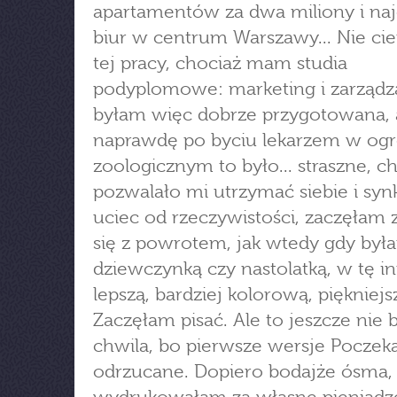
apartamentów za dwa miliony i n
biur w centrum Warszawy... Nie ci
tej pracy, chociaż mam studia
podyplomowe: marketing i zarządz
byłam więc dobrze przygotowana, 
naprawdę po byciu lekarzem w ogr
zoologicznym to było... straszne, c
pozwalało mi utrzymać siebie i syn
uciec od rzeczywistości, zaczęłam 
się z powrotem, jak wtedy gdy był
dziewczynką czy nastolatką, w tę in
lepszą, bardziej kolorową, piękniejs
Zaczęłam pisać. Ale to jeszcze nie 
chwila, bo pierwsze wersje Poczeka
odrzucane. Dopiero bodajże ósma, 