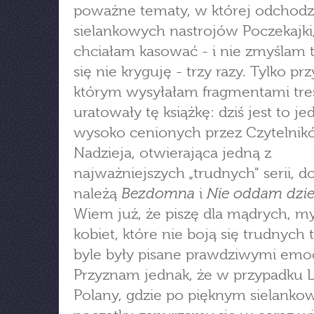
poważne tematy, w której odchod
sielankowych nastrojów Poczekajki
chciałam kasować - i nie zmyślam t
się nie kryguję - trzy razy. Tylko przy
którym wysyłałam fragmentami tre
uratowały tę książkę: dziś jest to je
wysoko cenionych przez Czytelni
Nadzieja, otwierająca jedną z
najważniejszych „trudnych" serii, do
Bezdomna
Nie oddam dzie
należą
i
Wiem już, że piszę dla mądrych, m
kobiet, które nie boją się trudnych
byle były pisane prawdziwymi emo
Przyznam jednak, że w przypadku 
Polany, gdzie po pięknym sielank