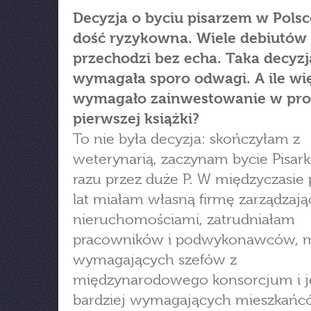
Decyzja o byciu pisarzem w Polsc
dość ryzykowna. Wiele debiutów
przechodzi bez echa. Taka decyzj
wymagała sporo odwagi. A ile wi
wymagało zainwestowanie w pr
pierwszej książki?
To nie była decyzja: skończyłam z
weterynarią, zaczynam bycie Pisark
razu przez duże P. W międzyczasie 
lat miałam własną firmę zarządzają
nieruchomościami, zatrudniałam
pracowników i podwykonawców, 
wymagających szefów z
międzynarodowego konsorcjum i j
bardziej wymagających mieszkań