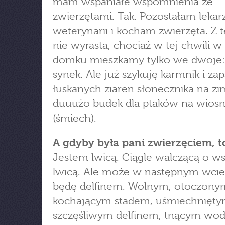
mam wspaniałe wspomnienia ze
zwierzętami. Tak. Pozostałam leka
weterynarii i kocham zwierzęta. Z t
nie wyrasta, chociaż w tej chwili 
domku mieszkamy tylko we dwoje: 
synek. Ale już szykuję karmnik i zap
łuskanych ziaren słonecznika na zi
duuużo budek dla ptaków na wios
(śmiech).
A gdyby była pani zwierzęciem, t
Jestem lwicą. Ciągle walczącą o w
lwicą. Ale może w następnym wcie
będę delfinem. Wolnym, otoczony
kochającym stadem, uśmiechnięty
szczęśliwym delfinem, tnącym wo