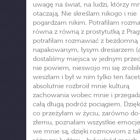
uwagę na świat, na ludzi, którzy m
otaczają. Nie skreślam nikogo i nie
pogardzam nikim. Potrafiłam rozma
równa z równą z prostytutką z Pragi
potrafiłam rozmawiać z bezdomną i
napakowanym, łysym dresiarzem (a
dostaliśmy miejsca w jednym przed
nie powiem, nieswojo mi się zrobił
weszłam i był w nim tylko ten facet)
absolutnie rozbroił mnie kulturą
zachowania wobec mnie i przegad
całą długą podróż pociągiem. Dzięk
co przeżyłam w życiu, zarówno do
złemu, poznałam wszystkie emocje
we mnie są, dzięki rozmowom z ta