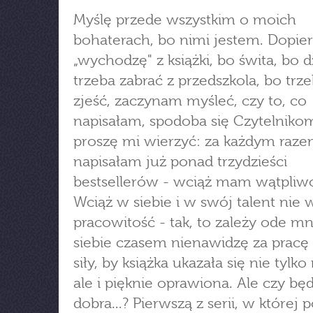
Myślę przede wszystkim o moich
bohaterach, bo nimi jestem. Dopie
„wychodzę" z książki, bo świta, bo 
trzeba zabrać z przedszkola, bo trz
zjeść, zaczynam myśleć, czy to, co
napisałam, spodoba się Czytelnikom
proszę mi wierzyć: za każdym raze
napisałam już ponad trzydzieści
bestsellerów - wciąż mam wątpliwo
Wciąż w siebie i w swój talent nie 
pracowitość - tak, to zależy ode mn
siebie czasem nienawidzę za pracę
siły, by książka ukazała się nie tylko
ale i pięknie oprawiona. Ale czy bę
dobra...? Pierwszą z serii, w której