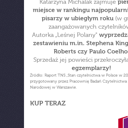
Katarzyna Michalak zajmuje
pie
miejsce w rankingu najpopularn
pisarzy w ubiegłym roku
(w g
zaangażowanych czytelnikó
Autorka „Leśnej Polany"
wyprzedz
zestawieniu m.in. Stephena Kin
Roberts czy Paulo Coelho
Sprzedaż jej powieści przekroczył
egzemplarzy!
Źródło: Raport TNS „Stan czytelnictwa w Polsce w 20
przygotowany przez Pracownię Badań Czytelnictwa B
Narodowej w Warszawie.
KUP TERAZ