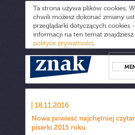
Ta strona używa plików cookies. W
chwili możesz dokonać zmiany us
przeglądarki dotyczących cookies
-
informacji na ten temat znajdziesz
polityce prywatności
.
ME
18.11.2016
Nowa powieść najchętniej czyta
pisarki 2015 roku