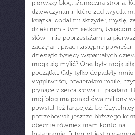
pierwszy blog: słoneczna strona. Ko
dziewczynami, które zachwyciła m
książka, dodał mi skrzydeł, myślę, ż
dzięki nim - tym setkom, tysiącom
słów - nie poprzestałam na pierwsz
zaczęłam pisać następne powieści,
dziesiątki tysięcy wspaniałych dzie
mogą się mylić? One były moją siłą
początku. Gdy tylko dopadały mnie
wątpliwości, otwierałam maile, czy
płynące z serca słowa i... pisałam. D
mój blog ma ponad dwa miliony we
powstał też fanpejdż, bo Czytelnicy
potrzebowali jeszcze bliższego kont
obecnie również mam konto na
Instagramie. Internet jest niesamowi