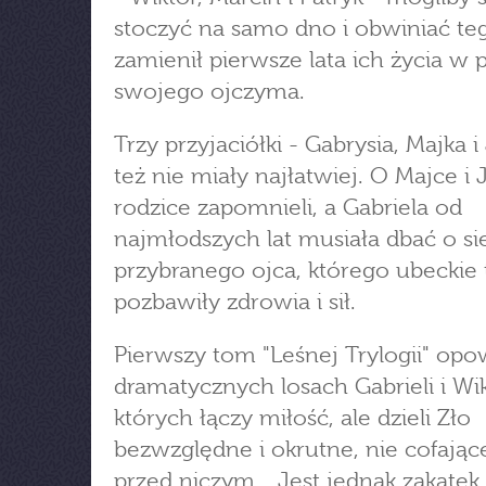
stoczyć na samo dno i obwiniać teg
zamienił pierwsze lata ich życia w p
swojego ojczyma.
Trzy przyjaciółki - Gabrysia, Majka i 
też nie miały najłatwiej. O Majce i J
rodzice zapomnieli, a Gabriela od
najmłodszych lat musiała dbać o sie
przybranego ojca, którego ubeckie 
pozbawiły zdrowia i sił.
Pierwszy tom "Leśnej Trylogii" opo
dramatycznych losach Gabrieli i Wik
których łączy miłość, ale dzieli Zło
bezwzględne i okrutne, nie cofające
przed niczym... Jest jednak zakątek