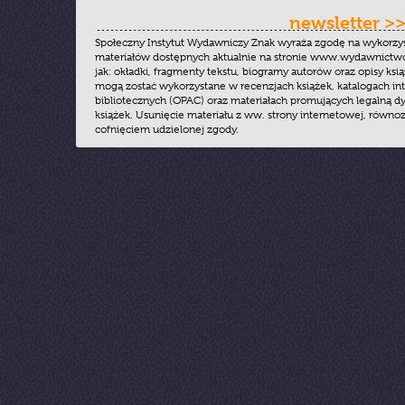
newsletter >
Społeczny Instytut Wydawniczy Znak wyraża zgodę na wykorzy
materiałów dostępnych aktualnie na stronie www.wydawnictwoz
jak: okładki, fragmenty tekstu, biogramy autorów oraz opisy ksią
mogą zostać wykorzystane w recenzjach książek, katalogach i
bibliotecznych (OPAC) oraz materiałach promujących legalną dy
książek. Usunięcie materiału z ww. strony internetowej, równoz
cofnięciem udzielonej zgody.