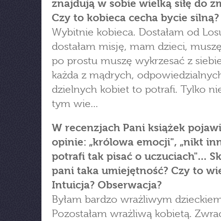
znajdują w sobie wielką siłę do z
Czy to kobieca cecha bycie silną?
Wybitnie kobieca. Dostałam od Los
dostałam misję, mam dzieci, muszę
po prostu muszę wykrzesać z siebie s
każda z mądrych, odpowiedzialnyc
dzielnych kobiet to potrafi. Tylko n
tym wie...
W recenzjach Pani książek pojawi
opinie: „królowa emocji", „nikt in
potrafi tak pisać o uczuciach"... S
pani taka umiejętność? Czy to wi
Intuicja? Obserwacja?
Byłam bardzo wrażliwym dzieckiem
Pozostałam wrażliwą kobietą. Zwr