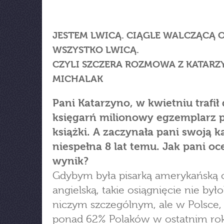
JESTEM LWICĄ. CIĄGLE WALCZĄCĄ 
WSZYSTKO LWICĄ.
CZYLI SZCZERA ROZMOWA Z KATARZ
MICHALAK
Pani Katarzyno, w kwietniu trafił
księgarń milionowy egzemplarz 
książki. A zaczynała pani swoją k
niespełna 8 lat temu. Jak pani oc
wynik?
Gdybym była pisarką amerykańską 
angielską, takie osiągnięcie nie był
niczym szczególnym, ale w Polsce,
ponad 62% Polaków w ostatnim rok