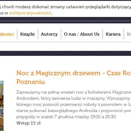
ej chwili możesz dokonać zmiany ustawień przeglądarki dotycząc
esz w
polityce prywatności
.
alności
Książki
Autorzy
O nas
/
About Us
Kariera
K
Noc z Magicznym drzewem - Czas R
Poznaniu
Zapraszamy na pełną wrażeń noc z bohaterami Magiczn
Androidem, który zamienia ludzi w maszyny. Wyruszymy 
którego moc pozwoli przemienić roboty z powrotem w lud
stanie pokonać bezwględnego Androida i przywrócić porz
przygody w piątek 7 grudnia między 19.00 a 20.30.
Wstęp 15 zł