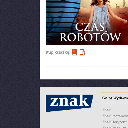
Kup książkę:
Grupa Wydawni
Znak
Znak Literanov
Znak Horyzont