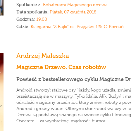
Spotkanie z:
Bohaterami Magicznego drzewa
Data spotkania:
Piątek, 07 grudnia 2018
Godzina:
19:00
Gdzie:
Księgarnia "Z Bajki" os. Przyjaźni 125 C, Poznań
Andrzej Maleszka
Magiczne Drzewo. Czas robotów
Powieść z bestsellerowego cyklu Magiczne D
Android stworzył stalowe osy. Każdy, kogo użądlą, zmieni
przeistaczają się w maszyny. Tylko Idalia, Alik, Budyń i m
odnaleźć magiczny przedmiot, który zmieni roboty z pow
Android i groźny waran. Olbrzymi słoń-robot walczy w 
Drzewa są podstawą znanego na świecie cyklu filmowe
Oscarem – za wyobraźnię, mądrość i humor.