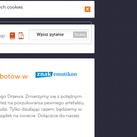
ych cookies
Szukaj
up:
obotów w
ego Drzewa. Zmierzymy się z potężnym
też na poszukiwania pewnego artefaktu,
zi. Tylko działając razem, będziemy w
ądek na świecie. Dołączcie do naszej