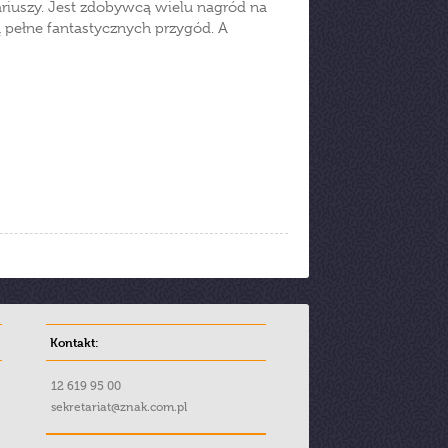
nariuszy. Jest zdobywcą wielu nagród na
 pełne fantastycznych przygód. A
Kontakt:
12 619 95 00
sekretariat@znak.com.pl