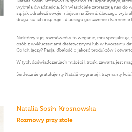
Natalia Sosin-Krosnowska spośród stu agroturystyk, które
wybrała dwadzieścia. Ich właściciele zapraszają nas do 
są, jak odnaleźli swoje miejsce na Ziemi, dlaczego wybral
droga, co ich inspiruje i dlaczego goszczenie i karmienie
Niektórzy z jej rozmówców to weganie, inni specjalizują
osób z wykluczeniami dietetycznymi lub w tworzeniu d
Co ich łączy? Pasja, dbałość o jakość produktów i otwart
W tych doświadczeniach miłości i troski zawarta jest ma
Serdecznie gratulujemy Natalii wygranej i trzymamy kciuk
Natalia Sosin-Krosnowska
Rozmowy przy stole