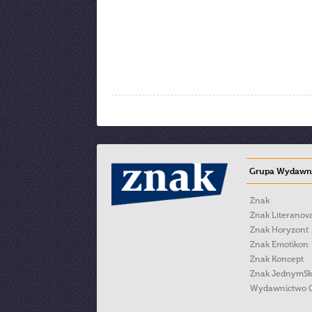
Grupa Wydawni
Znak
Znak Literanov
Znak Horyzont
Znak Emotikon
Znak Koncept
Znak JednymS
Wydawnictwo 