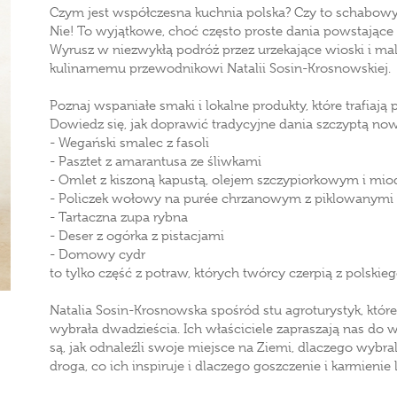
Czym jest współczesna kuchnia polska? Czy to schabowy z
Nie! To wyjątkowe, choć często proste dania powstające 
Wyrusz w niezwykłą podróż przez urzekające wioski i malo
kulinarnemu przewodnikowi Natalii Sosin-Krosnowskiej.
Poznaj wspaniałe smaki i lokalne produkty, które trafiają 
Dowiedz się, jak doprawić tradycyjne dania szczyptą no
- Wegański smalec z fasoli
- Pasztet z amarantusa ze śliwkami
- Omlet z kiszoną kapustą, olejem szczypiorkowym i mi
- Policzek wołowy na purée chrzanowym z piklowanymi
- Tartaczna zupa rybna
- Deser z ogórka z pistacjami
- Domowy cydr
to tylko część z potraw, których twórcy czerpią z polskie
Natalia Sosin-Krosnowska spośród stu agroturystyk, które
wybrała dwadzieścia. Ich właściciele zapraszają nas do 
są, jak odnaleźli swoje miejsce na Ziemi, dlaczego wybral
droga, co ich inspiruje i dlaczego goszczenie i karmienie