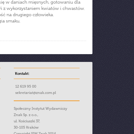
 się w daniach mięsnych, gotowaniu dla
ań z wykorzystaniem kwiatów i chwastów.
ość na drugiego człowieka.
gia smaku.
Kontakt:
12 619 95 00
sekretariat@znak.com.pl
Społeczny Instytut Wydawniczy
Znak Sp. z o.o.,
ul. Kościuszki 37,
30-105 Kraków
Copyright SIW Znak 2014