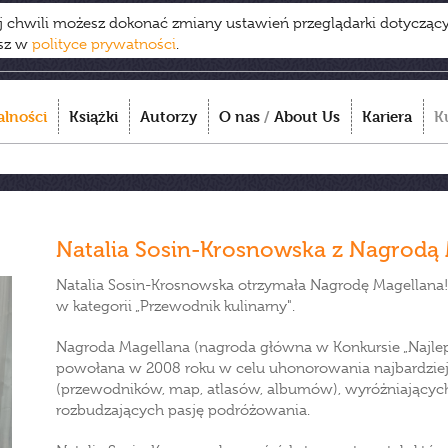
ej chwili możesz dokonać zmiany ustawień przeglądarki dotycząc
esz w
polityce prywatności
.
alności
Książki
Autorzy
O nas
/
About Us
Kariera
K
Natalia Sosin-Krosnowska z Nagrodą 
Natalia Sosin-Krosnowska otrzymała Nagrodę Magellana! 
w kategorii „Przewodnik kulinarny".
Nagroda Magellana (nagroda główna w Konkursie „Najleps
powołana w 2008 roku w celu uhonorowania najbardziej 
(przewodników, map, atlasów, albumów), wyróżniających s
rozbudzających pasję podróżowania.