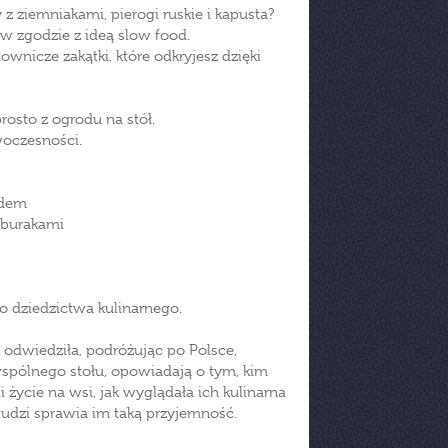
 ziemniakami, pierogi ruskie i kapusta?
w zgodzie z ideą slow food.
wnicze zakątki, które odkryjesz dzięki
prosto z ogrodu na stół.
woczesności.
odem
 burakami
go dziedzictwa kulinarnego.
 odwiedziła, podróżując po Polsce,
wspólnego stołu, opowiadają o tym, kim
i życie na wsi, jak wyglądała ich kulinarna
 ludzi sprawia im taką przyjemność.