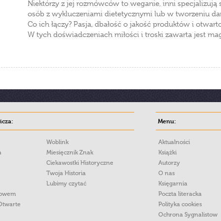
Niektórzy z jej rozmówców to weganie, inni specjalizują
osób z wykluczeniami dietetycznymi lub w tworzeniu d
Co ich łączy? Pasja, dbałość o jakość produktów i otwart
W tych doświadczeniach miłości i troski zawarta jest ma
cza:
Menu:
Woblink
Aktualności
a
Miesięcznik Znak
Książki
Ciekawostki Historyczne
Autorzy
Twoja Historia
O nas
Lubimy czytać
Księgarnia
łowem
Poczta literacka
Otwarte
Polityka cookies
Ochrona Sygnalistow