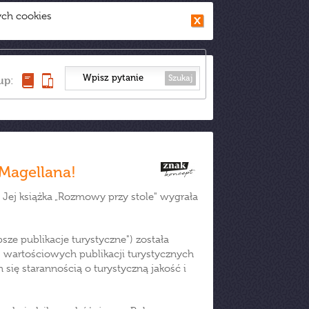
ych cookies
Szukaj
up:
Magellana!
Jej książka „Rozmowy przy stole" wygrała
ze publikacje turystyczne") została
wartościowych publikacji turystycznych
ię starannością o turystyczną jakość i