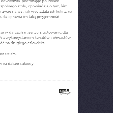
 odwiedziła, podróżując po Polsce,
wspólnego stołu, opowiadają o tym, kim
i życie na wsi, jak wyglądała ich kulinarna
 ludzi sprawia im taką przyjemność.
 się w daniach mięsnych, gotowaniu dla
ań z wykorzystaniem kwiatów i chwastów.
ość na drugiego człowieka.
gia smaku.
i za dalsze sukcesy