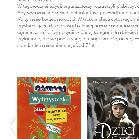
W tegorocznej edycji organizatorzy rozszerzyli plebiscyt
Aby wyróżnić literackich debiutantów, przewidziano nagr
Na tym nie koniec nowości. W trakcie plebiscytowego mie
wystarczająco dużo czasu, by lepiej poznać nominowane k
ograniczono liczbę pozycji w danej kategorii do dziesię
wyłoniono, biorąc pod uwagę ich popularność, ocenę czyte
standardem niezmiennie już od 7 lat.