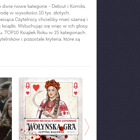
 o dwie nowe kategorie - Debiut i Komiks.
odę w wysokości 10 tys. złotych.
siąca Czytelnicy chcieliby mieć szansę i
siążki. Wsłuchując się więc w ich głosy,
ciu. TOP10 Książek Roku w 15 kategoriach
lników i pozostałe kryteria, które są