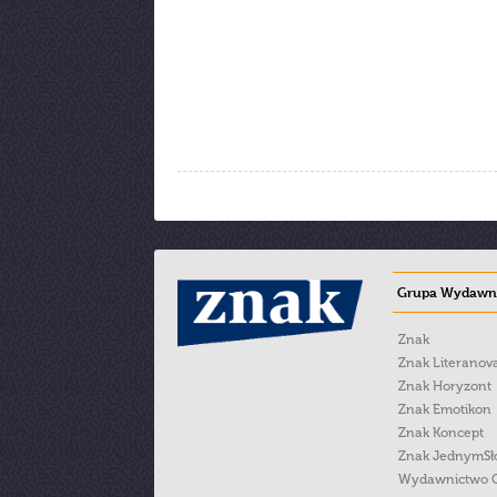
Grupa Wydawni
Znak
Znak Literanov
Znak Horyzont
Znak Emotikon
Znak Koncept
Znak JednymS
Wydawnictwo 