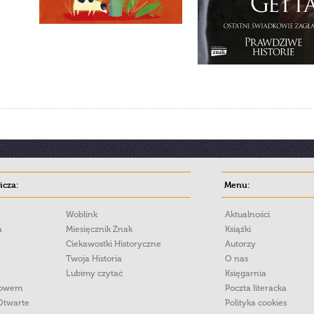
cza:
Menu:
Woblink
Aktualności
a
Miesięcznik Znak
Książki
Ciekawostki Historyczne
Autorzy
Twoja Historia
O nas
Lubimy czytać
Księgarnia
łowem
Poczta literacka
Otwarte
Polityka cookies