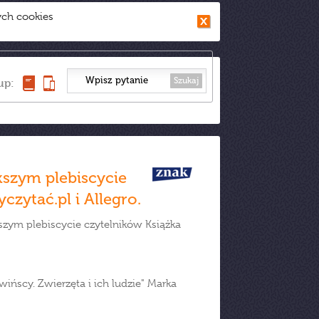
ych cookies
Szukaj
up:
szym plebiscycie
zytać.pl i Allegro.
zym plebiscycie czytelników Książka
ińscy. Zwierzęta i ich ludzie" Marka