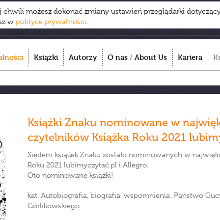
ej chwili możesz dokonać zmiany ustawień przeglądarki dotycząc
esz w
polityce prywatności
.
alności
Książki
Autorzy
O nas
/
About Us
Kariera
K
Książki Znaku nominowane w najwięk
czytelników Książka Roku 2021 lubimyc
Siedem książek Znaku zostało nominowanych w najwięks
Roku 2021 lubimyczytać.pl i Allegro.
Oto nominowane książki!
kat. Autobiografia, biografia, wspomnienia „Państwo Gucw
Górlikowskiego