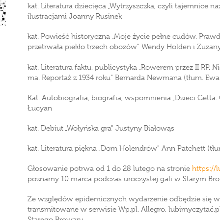
kat. Literatura dziecięca „Wytrzyszczka, czyli tajemnice 
ilustracjami Joanny Rusinek
kat. Powieść historyczna „Moje życie pełne cudów. Prawdz
przetrwała piekło trzech obozów" Wendy Holden i Zuzan
kat. Literatura faktu, publicystyka „Rowerem przez II RP. 
ma. Reportaż z 1934 roku" Bernarda Newmana (tłum. Ew
Kat. Autobiografia, biografia, wspomnienia „Dzieci Gett
Łucyan
kat. Debiut „Wołyńska gra" Justyny Białowąs
kat. Literatura piękna „Dom Holendrów" Ann Patchett (tł
Głosowanie potrwa od 1 do 28 lutego na stronie
https://
poznamy 10 marca podczas uroczystej gali w Starym Br
Ze względów epidemicznych wydarzenie odbędzie się w r
transmitowane w serwisie Wp.pl, Allegro, lubimyczytać.pl
Starego Browaru.