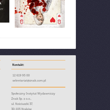
Kontakt:
12 619 95 00
sekretariat@znak.com.pl
Społeczny Instytut Wydawniczy
Znak Sp. z o.o.,
ul. Kościuszki 37,
30-105 Kraków