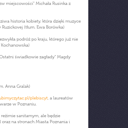
nazw miejscowości" Michała Rusinka z
iwa historia kobiety, która dzięki muzyce
y Ruzickovej (tłum. Ewa Borówka)
Niezwykła podróż po kraju, którego już nie
a Kochanowska)
a. Ostatni świadkowie zagłady" Magdy
um. Anna Gralak)
lubimyczytac.pl/plebiscyt
, a laureatów
owarze w Poznaniu.
eżimie sanitarnym, ale będzie
 oraz na stronach Miasta Poznania i